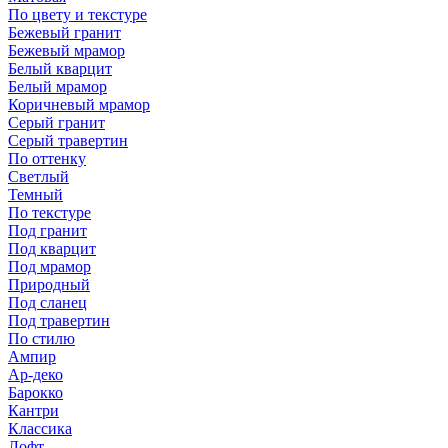
По цвету и текстуре
Бежевый гранит
Бежевый мрамор
Белый кварцит
Белый мрамор
Коричневый мрамор
Серый гранит
Серый травертин
По оттенку
Светлый
Темный
По текстуре
Под гранит
Под кварцит
Под мрамор
Природный
Под сланец
Под травертин
По стилю
Ампир
Ар-деко
Барокко
Кантри
Классика
Лофт