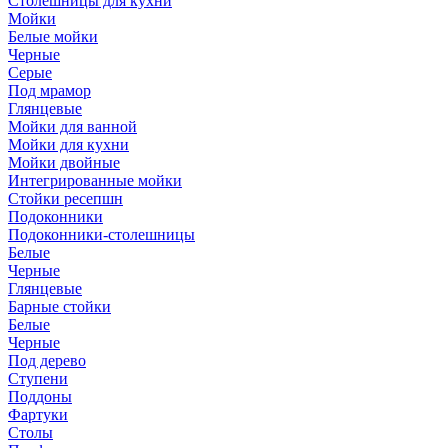
Столешницы для кухни
Мойки
Белые мойки
Черные
Серые
Под мрамор
Глянцевые
Мойки для ванной
Мойки для кухни
Мойки двойные
Интегрированные мойки
Стойки ресепшн
Подоконники
Подоконники-столешницы
Белые
Черные
Глянцевые
Барные стойки
Белые
Черные
Под дерево
Ступени
Поддоны
Фартуки
Столы