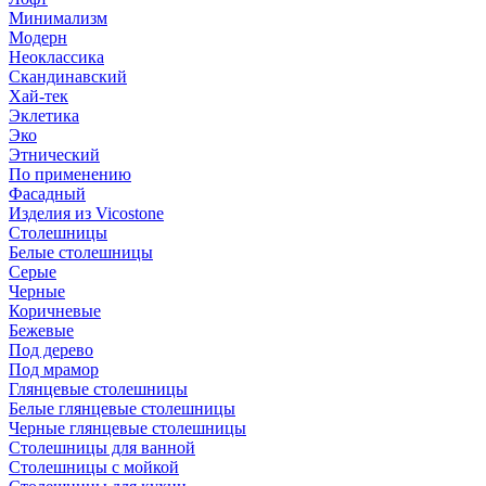
Минимализм
Модерн
Неоклассика
Скандинавский
Хай-тек
Эклетика
Эко
Этнический
По применению
Фасадный
Изделия из Vicostone
Столешницы
Белые столешницы
Серые
Черные
Коричневые
Бежевые
Под дерево
Под мрамор
Глянцевые столешницы
Белые глянцевые столешницы
Черные глянцевые столешницы
Столешницы для ванной
Столешницы с мойкой