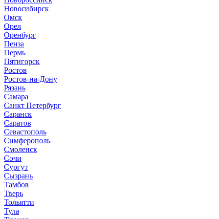
Новосибирск
Омск
Орел
Оренбург
Пенза
Пермь
Пятигорск
Ростов
Ростов-на-Дону
Рязань
Самара
Санкт Петербург
Саранск
Саратов
Севастополь
Симферополь
Смоленск
Сочи
Сургут
Сызрань
Тамбов
Тверь
Тольятти
Тула