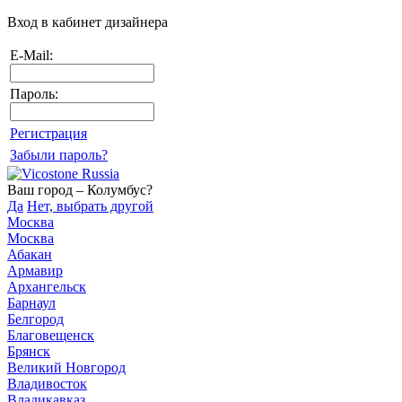
Вход в кабинет дизайнера
E-Mail:
Пароль:
Регистрация
Забыли пароль?
Ваш город – Колумбус?
Да
Нет, выбрать другой
Москва
Москва
Абакан
Армавир
Архангельск
Барнаул
Белгород
Благовещенск
Брянск
Великий Новгород
Владивосток
Владикавказ