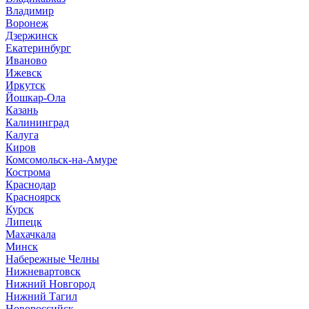
Владимир
Воронеж
Дзержинск
Екатеринбург
Иваново
Ижевск
Иркутск
Йошкар-Ола
Казань
Калининград
Калуга
Киров
Комсомольск-на-Амуре
Кострома
Краснодар
Красноярск
Курск
Липецк
Махачкала
Минск
Набережные Челны
Нижневартовск
Нижний Новгород
Нижний Тагил
Новороссийск