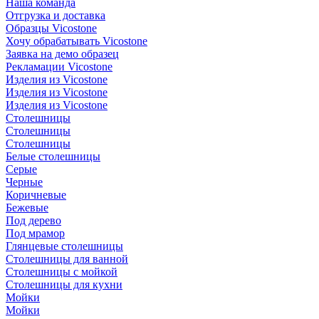
Наша команда
Отгрузка и доставка
Образцы Vicostone
Хочу обрабатывать Vicostone
Заявка на демо образец
Рекламации Vicostone
Изделия из Vicostone
Изделия из Vicostone
Изделия из Vicostone
Столешницы
Столешницы
Столешницы
Белые столешницы
Серые
Черные
Коричневые
Бежевые
Под дерево
Под мрамор
Глянцевые столешницы
Столешницы для ванной
Столешницы с мойкой
Столешницы для кухни
Мойки
Мойки