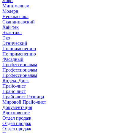
Лофт
Минимализм
Модерн
Неоклассика
Скандинавский
Хай-тек
Эклетика
Эко
Этнический
По применению
По применению
Фасадный
Профессионалам
Профессионалам
Профессионалам
Яндекс.Диск
Прайс-лист
Прайс-лист
Прайс-лист Розница
Мировой Прайс-лист
Документация
Вдохновение
Отдел продаж
Отдел продаж
Отдел продаж