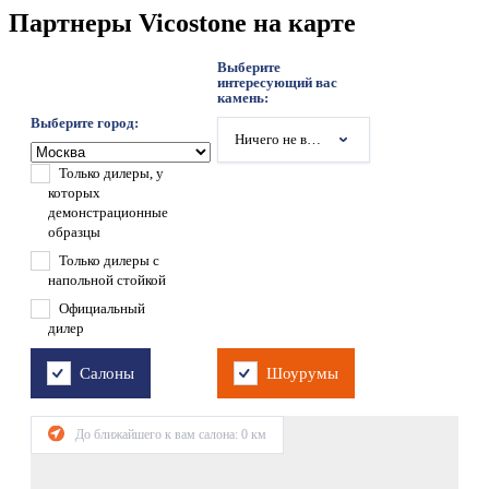
Партнеры Vicostone на карте
Выберите
интересующий вас
камень:
Выберите город:
Ничего не выбрано
Только дилеры, у
которых
демонстрационные
образцы
Только дилеры с
напольной стойкой
Официальный
дилер
Салоны
Шоурумы
До ближайшего к вам салона:
0
км