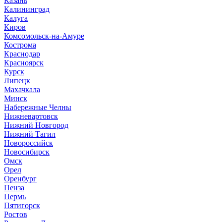
Казань
Калининград
Калуга
Киров
Комсомольск-на-Амуре
Кострома
Краснодар
Красноярск
Курск
Липецк
Махачкала
Минск
Набережные Челны
Нижневартовск
Нижний Новгород
Нижний Тагил
Новороссийск
Новосибирск
Омск
Орел
Оренбург
Пенза
Пермь
Пятигорск
Ростов