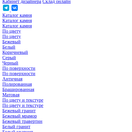
Кабинет дизайнера
Склад онлайн
Каталог камня
Каталог камня
Каталог камня
По цвету
По цвету
Бежевый
Белый
Коричневый
Серый
Черный
По поверхности
По поверхности
Античная
Полированная
Брашированная
Матовая
По цвету и текстуре
По цвету и текстуре
Бежевый гранит
Бежевый мрамор
Бежевый травертин
Белый гранит
Белый кварцит