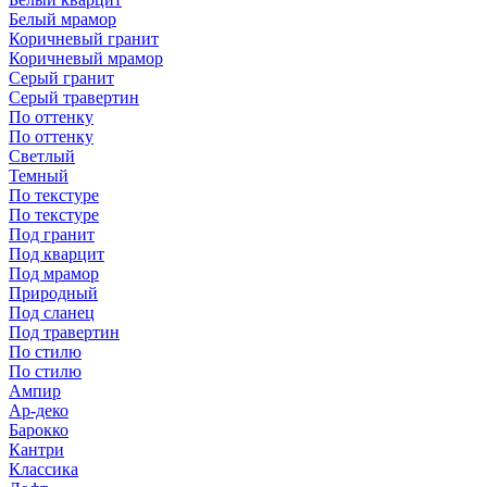
Белый мрамор
Коричневый гранит
Коричневый мрамор
Серый гранит
Серый травертин
По оттенку
По оттенку
Светлый
Темный
По текстуре
По текстуре
Под гранит
Под кварцит
Под мрамор
Природный
Под сланец
Под травертин
По стилю
По стилю
Ампир
Ар-деко
Барокко
Кантри
Классика