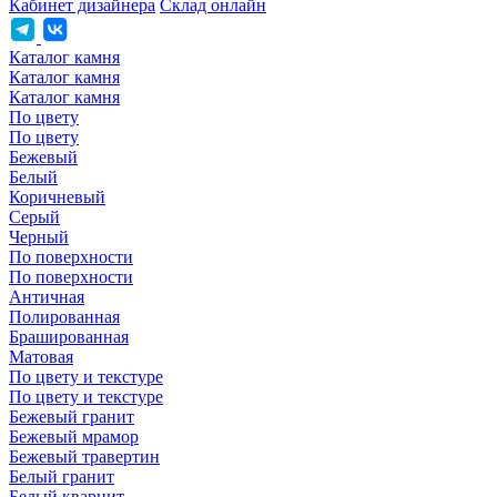
Кабинет дизайнера
Склад онлайн
Каталог камня
Каталог камня
Каталог камня
По цвету
По цвету
Бежевый
Белый
Коричневый
Серый
Черный
По поверхности
По поверхности
Античная
Полированная
Брашированная
Матовая
По цвету и текстуре
По цвету и текстуре
Бежевый гранит
Бежевый мрамор
Бежевый травертин
Белый гранит
Белый кварцит