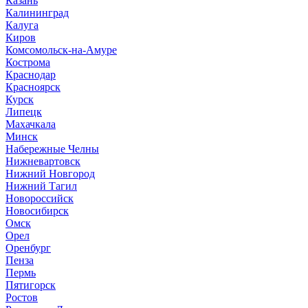
Казань
Калининград
Калуга
Киров
Комсомольск-на-Амуре
Кострома
Краснодар
Красноярск
Курск
Липецк
Махачкала
Минск
Набережные Челны
Нижневартовск
Нижний Новгород
Нижний Тагил
Новороссийск
Новосибирск
Омск
Орел
Оренбург
Пенза
Пермь
Пятигорск
Ростов