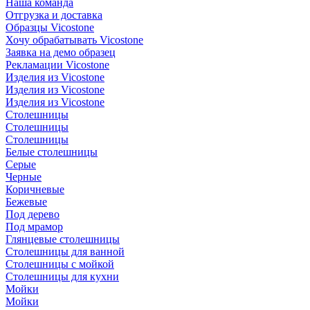
Наша команда
Отгрузка и доставка
Образцы Vicostone
Хочу обрабатывать Vicostone
Заявка на демо образец
Рекламации Vicostone
Изделия из Vicostone
Изделия из Vicostone
Изделия из Vicostone
Столешницы
Столешницы
Столешницы
Белые столешницы
Серые
Черные
Коричневые
Бежевые
Под дерево
Под мрамор
Глянцевые столешницы
Столешницы для ванной
Столешницы с мойкой
Столешницы для кухни
Мойки
Мойки