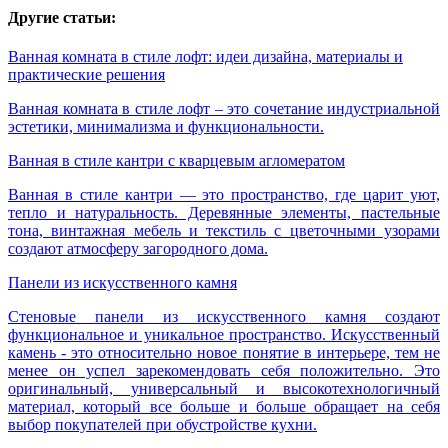
Другие статьи:
Ванная комната в стиле лофт: идеи дизайна, материалы и
практические решения
Ванная комната в стиле лофт – это сочетание индустриальной
эстетики, минимализма и функциональности.
Ванная в стиле кантри с кварцевым агломератом
Ванная в стиле кантри — это пространство, где царит уют,
тепло и натуральность. Деревянные элементы, пастельные
тона, винтажная мебель и текстиль с цветочными узорами
создают атмосферу загородного дома.
Панели из искусственного камня
Стеновые панели из искусственного камня создают
функциональное и уникальное пространство. Искусственный
камень - это относительно новое понятие в интерьере, тем не
менее он успел зарекомендовать себя положительно. Это
оригинальный, универсальный и высокотехнологичный
материал, который все больше и больше обращает на себя
выбор покупателей при обустройстве кухни.