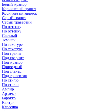
Белый мрамор
Коричневый гранит
Коричневый мрамор
Серый гранит
Серый травертин
По оттенку
По оттенку
Светлый
Темный
По текстуре
По текстуре
Под гранит
Под кварцит
Под мрамор
Природный
Под сланец
Под травертин
По стилю
По стилю
Ампир
Ар-деко
Барокко
Кантри
Классика