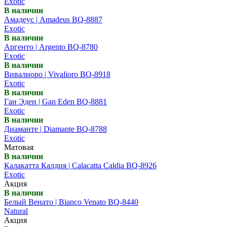
Exotic
В наличии
Амадеус | Amadeus BQ-8887
Exotic
В наличии
Аргенто | Argento BQ-8780
Exotic
В наличии
Вивалиоро | Vivalioro BQ-8918
Exotic
В наличии
Ган Эден | Gan Eden BQ-8881
Exotic
В наличии
Диаманте | Diamante BQ-8788
Exotic
Матовая
В наличии
Калакатта Калдия | Calacatta Caldia BQ-8926
Exotic
Акция
В наличии
Белый Венато | Bianco Venato BQ-8440
Natural
Акция