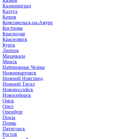
Казань
Калининград
Калуга
Киров
Комсомольск-на-Амуре
Кострома
Краснодар
Красноярск
Курск
Липецк
Махачкала
Минск
Набережные Челны
Нижневартовск
Нижний Новгород
Нижний Тагил
Новороссийск
Новосибирск
Омск
Орел
Оренбург
Пенза
Пермь
Пятигорск
Ростов