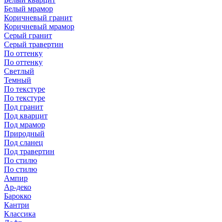
Белый мрамор
Коричневый гранит
Коричневый мрамор
Серый гранит
Серый травертин
По оттенку
По оттенку
Светлый
Темный
По текстуре
По текстуре
Под гранит
Под кварцит
Под мрамор
Природный
Под сланец
Под травертин
По стилю
По стилю
Ампир
Ар-деко
Барокко
Кантри
Классика