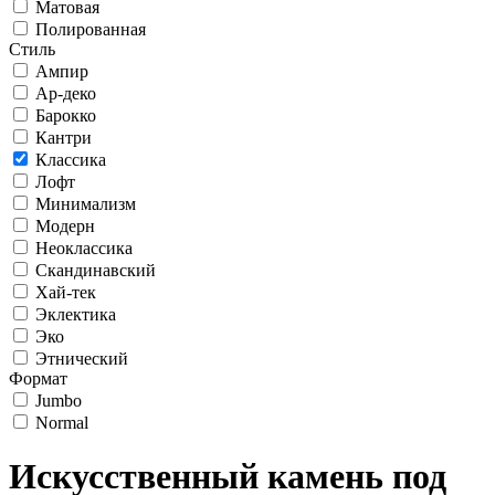
Матовая
Полированная
Стиль
Ампир
Ар-деко
Барокко
Кантри
Классика
Лофт
Минимализм
Модерн
Неоклассика
Скандинавский
Хай-тек
Эклектика
Эко
Этнический
Формат
Jumbo
Normal
Искусственный камень под