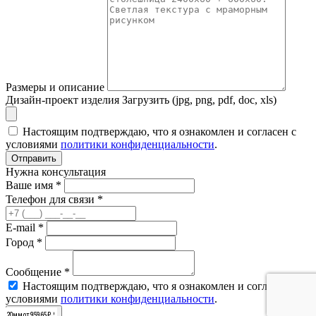
Размеры и описание
Дизайн-проект изделия
Загрузить (jpg, png, pdf, doc, xls)
Настоящим подтверждаю, что я ознакомлен и согласен с
условиями
политики конфиденциальности
.
Отправить
Нужна консультация
Ваше имя *
Телефон для связи *
E-mail *
Город *
Сообщение *
Настоящим подтверждаю, что я ознакомлен и согласен с
условиями
политики конфиденциальности
.
Отправить
20мм от 106760 ₽
20мм от 190315 ₽
20мм от 156995 ₽
20мм от 190315 ₽
20мм от 190315 ₽
20мм от 156995 ₽
20мм от 75650 ₽
20мм от 80410 ₽
20мм от 80410 ₽
20мм от 104210 ₽
20мм от 83300 ₽
20мм от 95965 ₽