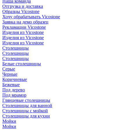
Наша команда
Отгрузка и доставка
Образцы Vicostone
Хочу обрабатывать Vicostone
Заявка на демо образец
Рекламации Vicostone
Изделия из Vicostone
Изделия из Vicostone
Изделия из Vicostone
Столешницы
Столешницы
Столешницы
Белые столешницы
Серые
Черные
Коричневые
Бежевые
Под дерево
Под мрамор
Глянцевые столешницы
Столешницы для ванной
Столешницы с мойкой
Столешницы для кухни
Мойки
Мойки