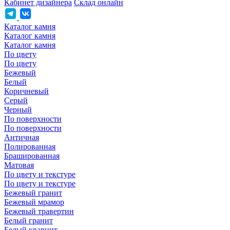
Кабинет дизайнера
Склад онлайн
Каталог камня
Каталог камня
Каталог камня
По цвету
По цвету
Бежевый
Белый
Коричневый
Серый
Черный
По поверхности
По поверхности
Античная
Полированная
Брашированная
Матовая
По цвету и текстуре
По цвету и текстуре
Бежевый гранит
Бежевый мрамор
Бежевый травертин
Белый гранит
Белый кварцит