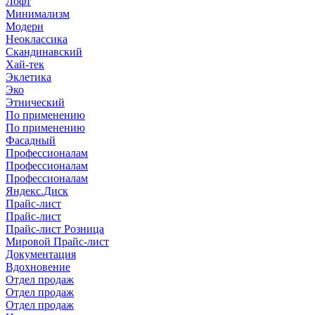
Лофт
Минимализм
Модерн
Неоклассика
Скандинавский
Хай-тек
Эклетика
Эко
Этнический
По применению
По применению
Фасадный
Профессионалам
Профессионалам
Профессионалам
Яндекс.Диск
Прайс-лист
Прайс-лист
Прайс-лист Розница
Мировой Прайс-лист
Документация
Вдохновение
Отдел продаж
Отдел продаж
Отдел продаж