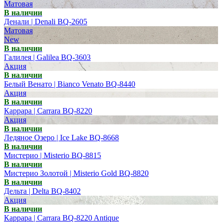
Матовая
В наличии
Денали | Denali BQ-2605
Матовая
New
В наличии
Галилея | Galilea BQ-3603
Акция
В наличии
Белый Венато | Bianco Venato BQ-8440
Акция
В наличии
Каррара | Carrara BQ-8220
Акция
В наличии
Ледяное Озеро | Ice Lake BQ-8668
В наличии
Мистерио | Misterio BQ-8815
В наличии
Мистерио Золотой | Misterio Gold BQ-8820
В наличии
Дельта | Delta BQ-8402
Акция
В наличии
Каррара | Carrara BQ-8220 Antique