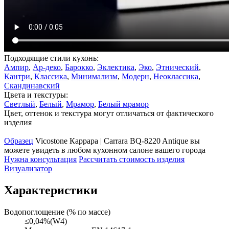
Подходящие стили кухонь:
Ампир
,
Ар-деко
,
Барокко
,
Эклектика
,
Эко
,
Этнический
,
Кантри
,
Классика
,
Минимализм
,
Модерн
,
Неоклассика
,
Скандинавский
Цвета и текстуры:
Светлый
,
Белый
,
Мрамор
,
Белый мрамор
Цвет, оттенок и текстура могут отличаться от фактического
изделия
Образец
Vicostone Каррара | Carrara BQ-8220 Antique вы
можете увидеть в любом кухонном салоне вашего города
Нужна консультация
Рассчитать стоимость изделия
Визуализатор
Характеристики
Водопоглощение (% по массе)
≤0,04%(W4)