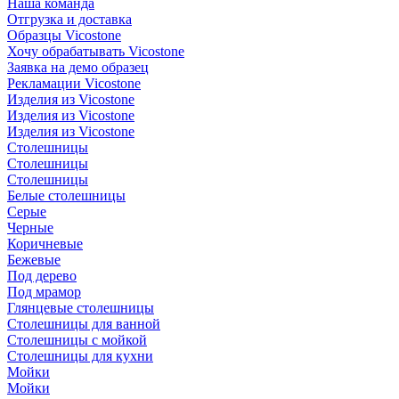
Наша команда
Отгрузка и доставка
Образцы Vicostone
Хочу обрабатывать Vicostone
Заявка на демо образец
Рекламации Vicostone
Изделия из Vicostone
Изделия из Vicostone
Изделия из Vicostone
Столешницы
Столешницы
Столешницы
Белые столешницы
Серые
Черные
Коричневые
Бежевые
Под дерево
Под мрамор
Глянцевые столешницы
Столешницы для ванной
Столешницы с мойкой
Столешницы для кухни
Мойки
Мойки