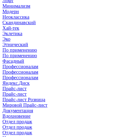
Лофт
Минимализм
Модерн
Неоклассика
Скандинавский
Хай-тек
Эклетика
Эко
Этнический
По применению
По применению
Фасадный
Профессионалам
Профессионалам
Профессионалам
Яндекс.Диск
Прайс-лист
Прайс-лист
Прайс-лист Розница
Мировой Прайс-лист
Документация
Вдохновение
Отдел продаж
Отдел продаж
Отдел продаж