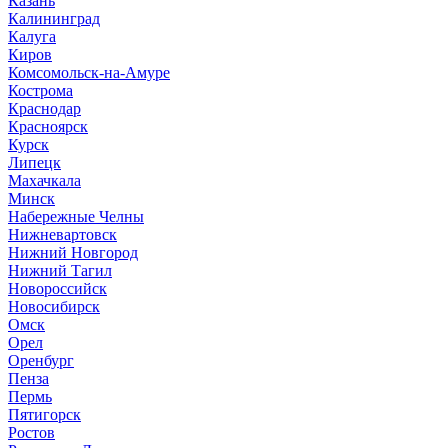
Казань
Калининград
Калуга
Киров
Комсомольск-на-Амуре
Кострома
Краснодар
Красноярск
Курск
Липецк
Махачкала
Минск
Набережные Челны
Нижневартовск
Нижний Новгород
Нижний Тагил
Новороссийск
Новосибирск
Омск
Орел
Оренбург
Пенза
Пермь
Пятигорск
Ростов