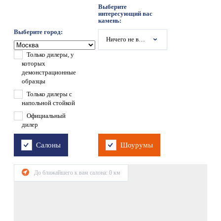
Выберите
интересующий вас
камень:
Выберите город:
Ничего не выбрано
Только дилеры, у
которых
демонстрационные
образцы
Только дилеры с
напольной стойкой
Официальный
дилер
Салоны
Шоурумы
До ближайшего к вам салона:
0
км