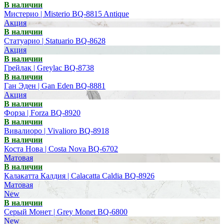
В наличии
Мистерио | Misterio BQ-8815 Antique
Акция
В наличии
Статуарио | Statuario BQ-8628
Акция
В наличии
Грейлак | Greylac BQ-8738
В наличии
Ган Эден | Gan Eden BQ-8881
Акция
В наличии
Форза | Forza BQ-8920
В наличии
Вивалиоро | Vivalioro BQ-8918
В наличии
Коста Нова | Costa Nova BQ-6702
Матовая
В наличии
Калакатта Калдия | Calacatta Caldia BQ-8926
Матовая
New
В наличии
Серый Монет | Grey Monet BQ-6800
New