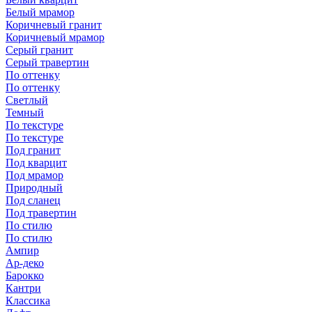
Белый мрамор
Коричневый гранит
Коричневый мрамор
Серый гранит
Серый травертин
По оттенку
По оттенку
Светлый
Темный
По текстуре
По текстуре
Под гранит
Под кварцит
Под мрамор
Природный
Под сланец
Под травертин
По стилю
По стилю
Ампир
Ар-деко
Барокко
Кантри
Классика