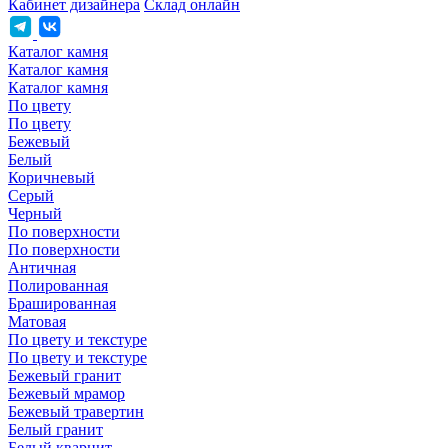
Кабинет дизайнера
Склад онлайн
Каталог камня
Каталог камня
Каталог камня
По цвету
По цвету
Бежевый
Белый
Коричневый
Серый
Черный
По поверхности
По поверхности
Античная
Полированная
Брашированная
Матовая
По цвету и текстуре
По цвету и текстуре
Бежевый гранит
Бежевый мрамор
Бежевый травертин
Белый гранит
Белый кварцит