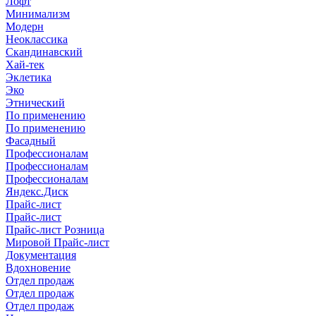
Лофт
Минимализм
Модерн
Неоклассика
Скандинавский
Хай-тек
Эклетика
Эко
Этнический
По применению
По применению
Фасадный
Профессионалам
Профессионалам
Профессионалам
Яндекс.Диск
Прайс-лист
Прайс-лист
Прайс-лист Розница
Мировой Прайс-лист
Документация
Вдохновение
Отдел продаж
Отдел продаж
Отдел продаж