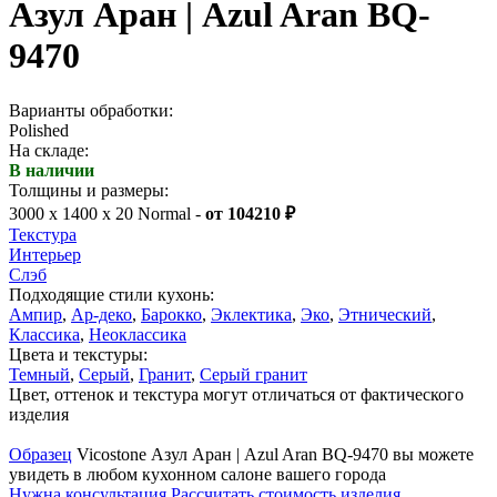
Азул Аран | Azul Aran BQ-
9470
Варианты обработки:
Polished
На складе:
В наличии
Толщины и размеры:
3000 x 1400 x 20 Normal -
от 104210 ₽
Текстура
Интерьер
Слэб
Подходящие стили кухонь:
Ампир
,
Ар-деко
,
Барокко
,
Эклектика
,
Эко
,
Этнический
,
Классика
,
Неоклассика
Цвета и текстуры:
Темный
,
Серый
,
Гранит
,
Серый гранит
Цвет, оттенок и текстура могут отличаться от фактического
изделия
Образец
Vicostone Азул Аран | Azul Aran BQ-9470 вы можете
увидеть в любом кухонном салоне вашего города
Нужна консультация
Рассчитать стоимость изделия