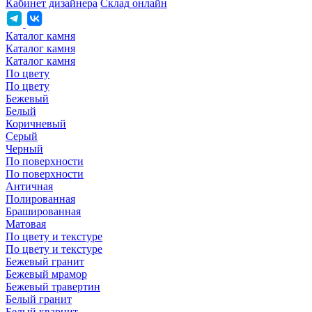
Кабинет дизайнера
Склад онлайн
Каталог камня
Каталог камня
Каталог камня
По цвету
По цвету
Бежевый
Белый
Коричневый
Серый
Черный
По поверхности
По поверхности
Античная
Полированная
Брашированная
Матовая
По цвету и текстуре
По цвету и текстуре
Бежевый гранит
Бежевый мрамор
Бежевый травертин
Белый гранит
Белый кварцит