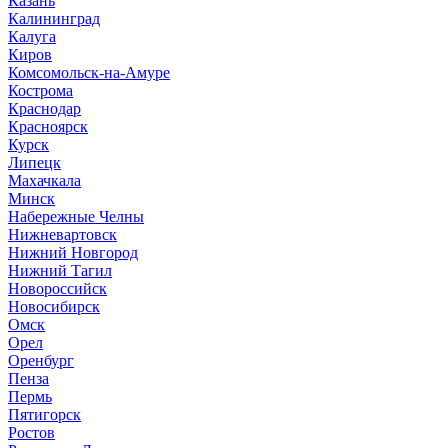
Казань
Калининград
Калуга
Киров
Комсомольск-на-Амуре
Кострома
Краснодар
Красноярск
Курск
Липецк
Махачкала
Минск
Набережные Челны
Нижневартовск
Нижний Новгород
Нижний Тагил
Новороссийск
Новосибирск
Омск
Орел
Оренбург
Пенза
Пермь
Пятигорск
Ростов