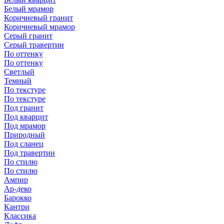
Белый мрамор
Коричневый гранит
Коричневый мрамор
Серый гранит
Серый травертин
По оттенку
По оттенку
Светлый
Темный
По текстуре
По текстуре
Под гранит
Под кварцит
Под мрамор
Природный
Под сланец
Под травертин
По стилю
По стилю
Ампир
Ар-деко
Барокко
Кантри
Классика