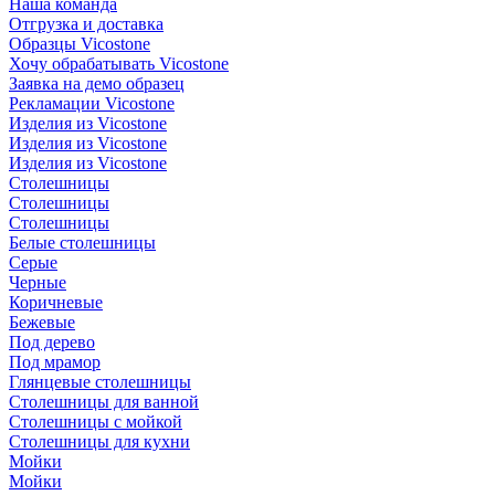
Наша команда
Отгрузка и доставка
Образцы Vicostone
Хочу обрабатывать Vicostone
Заявка на демо образец
Рекламации Vicostone
Изделия из Vicostone
Изделия из Vicostone
Изделия из Vicostone
Столешницы
Столешницы
Столешницы
Белые столешницы
Серые
Черные
Коричневые
Бежевые
Под дерево
Под мрамор
Глянцевые столешницы
Столешницы для ванной
Столешницы с мойкой
Столешницы для кухни
Мойки
Мойки