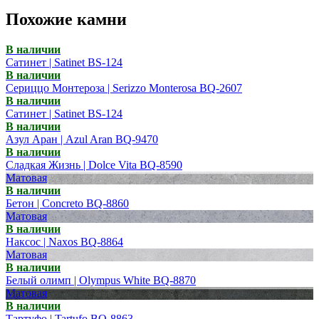
Похожие камни
В наличии
Сатинет | Satinet BS-124
В наличии
Сериццо Монтероза | Serizzo Monterosa BQ-2607
В наличии
Сатинет | Satinet BS-124
В наличии
Азул Аран | Azul Aran BQ-9470
В наличии
Сладкая Жизнь | Dolce Vita BQ-8590
Матовая
В наличии
Бетон | Concreto BQ-8860
Матовая
В наличии
Наксос | Naxos BQ-8864
Матовая
В наличии
Белый олимп | Olympus White BQ-8870
Матовая
В наличии
Тартуфо | Tartufo BQ-8863