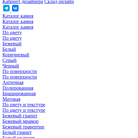
Кабинет дизайнера
Склад онлайн
Каталог камня
Каталог камня
Каталог камня
По цвету
По цвету
Бежевый
Белый
Коричневый
Серый
Черный
По поверхности
По поверхности
Античная
Полированная
Брашированная
Матовая
По цвету и текстуре
По цвету и текстуре
Бежевый гранит
Бежевый мрамор
Бежевый травертин
Белый гранит
Белый кварцит