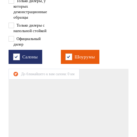
Только дилеры, у
которых
демонстрационные
образцы
Только дилеры с
напольной стойкой
Официальный
дилер
Салоны
Шоурумы
До ближайшего к вам салона:
0
км