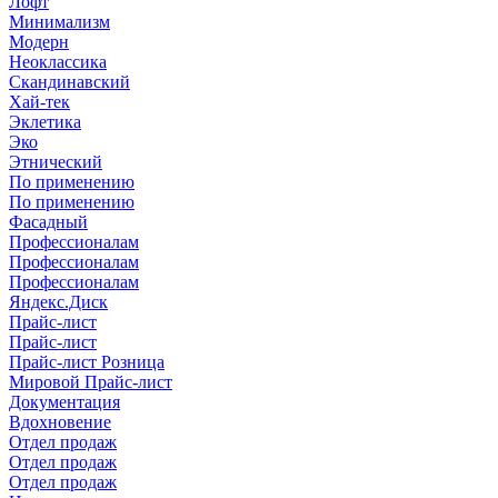
Лофт
Минимализм
Модерн
Неоклассика
Скандинавский
Хай-тек
Эклетика
Эко
Этнический
По применению
По применению
Фасадный
Профессионалам
Профессионалам
Профессионалам
Яндекс.Диск
Прайс-лист
Прайс-лист
Прайс-лист Розница
Мировой Прайс-лист
Документация
Вдохновение
Отдел продаж
Отдел продаж
Отдел продаж