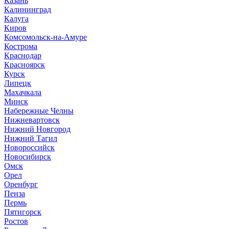
Казань
Калининград
Калуга
Киров
Комсомольск-на-Амуре
Кострома
Краснодар
Красноярск
Курск
Липецк
Махачкала
Минск
Набережные Челны
Нижневартовск
Нижний Новгород
Нижний Тагил
Новороссийск
Новосибирск
Омск
Орел
Оренбург
Пенза
Пермь
Пятигорск
Ростов