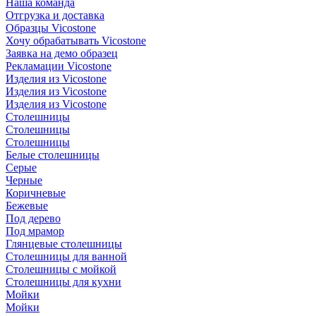
Наша команда
Отгрузка и доставка
Образцы Vicostone
Хочу обрабатывать Vicostone
Заявка на демо образец
Рекламации Vicostone
Изделия из Vicostone
Изделия из Vicostone
Изделия из Vicostone
Столешницы
Столешницы
Столешницы
Белые столешницы
Серые
Черные
Коричневые
Бежевые
Под дерево
Под мрамор
Глянцевые столешницы
Столешницы для ванной
Столешницы с мойкой
Столешницы для кухни
Мойки
Мойки