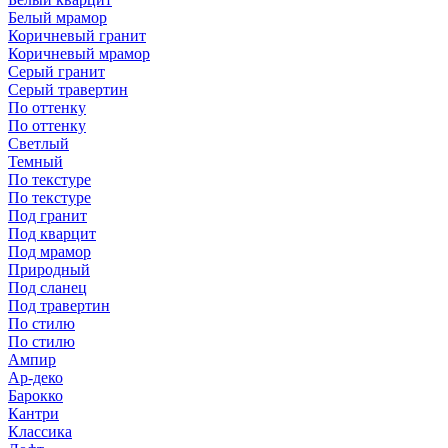
Белый мрамор
Коричневый гранит
Коричневый мрамор
Серый гранит
Серый травертин
По оттенку
По оттенку
Светлый
Темный
По текстуре
По текстуре
Под гранит
Под кварцит
Под мрамор
Природный
Под сланец
Под травертин
По стилю
По стилю
Ампир
Ар-деко
Барокко
Кантри
Классика