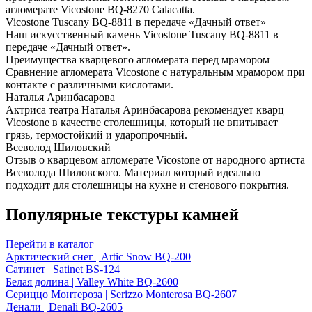
агломерате Vicostone BQ-8270 Calacatta.
Vicostone Tuscany BQ-8811 в передаче «Дачный ответ»
Наш искусственный камень Vicostone Tuscany BQ-8811 в
передаче «Дачный ответ».
Преимущества кварцевого агломерата перед мрамором
Сравнение агломерата Vicostone с натуральным мрамором при
контакте с различными кислотами.
Наталья Аринбасарова
Актриса театра Наталья Аринбасарова рекомендует кварц
Vicostone в качестве столешницы, который не впитывает
грязь, термостойкий и ударопрочный.
Всеволод Шиловский
Отзыв о кварцевом агломерате Vicostone от народного артиста
Всеволода Шиловского. Материал который идеально
подходит для столешницы на кухне и стенового покрытия.
Популярные текстуры камней
Перейти в каталог
Арктический снег | Artic Snow BQ-200
Сатинет | Satinet BS-124
Белая долина | Valley White BQ-2600
Сериццо Монтероза | Serizzo Monterosa BQ-2607
Денали | Denali BQ-2605