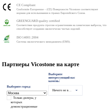
CE Compliant
Conformite Europeenne – (CE) Поверхности Vicostone соответствуют
нормам для использования в странах Европейского Союза.
GREENGUARD quality certified
Соответствие продукта строгим ограничениям на химические выбросы, что
способствует созданию экологически чистых изделий.
ISO 14001:2004
Система экологического менеджмента (EMS).
Партнеры Vicostone на карте
Выберите
интересующий вас
камень:
Выберите город:
Ничего не выбрано
Только дилеры, у
которых
демонстрационные