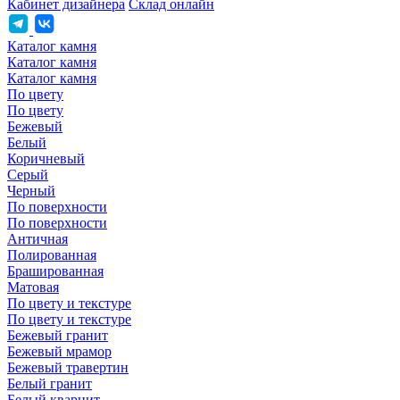
Кабинет дизайнера
Склад онлайн
Каталог камня
Каталог камня
Каталог камня
По цвету
По цвету
Бежевый
Белый
Коричневый
Серый
Черный
По поверхности
По поверхности
Античная
Полированная
Брашированная
Матовая
По цвету и текстуре
По цвету и текстуре
Бежевый гранит
Бежевый мрамор
Бежевый травертин
Белый гранит
Белый кварцит