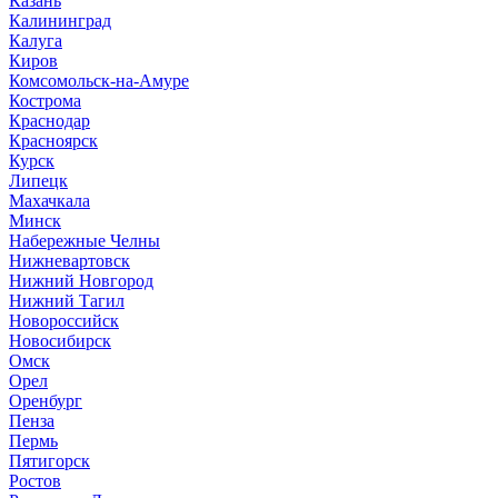
Казань
Калининград
Калуга
Киров
Комсомольск-на-Амуре
Кострома
Краснодар
Красноярск
Курск
Липецк
Махачкала
Минск
Набережные Челны
Нижневартовск
Нижний Новгород
Нижний Тагил
Новороссийск
Новосибирск
Омск
Орел
Оренбург
Пенза
Пермь
Пятигорск
Ростов