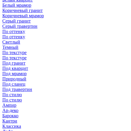
Белый мрамор
Коричневый гранит
Коричневый мрамор
Серый гранит
Серый травертин
По оттенку
По оттенку
Светлый
Темный
По текстуре
По текстуре
Под гранит
Под кварцит
Под мрамор
Природный
Под сланец
Под травертин
По стилю
По стилю
Ампир
Ар-деко
Барокко
Кантри
Классика