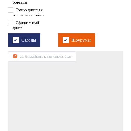
образцы
Только дилеры с
напольной стойкой
Официальный
дилер
Салоны
Шоурумы
До ближайшего к вам салона:
0
км