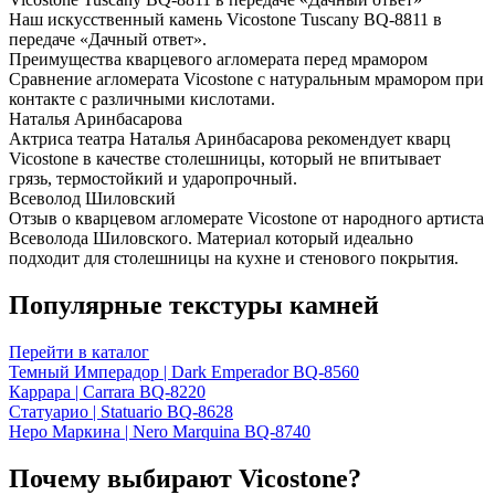
Наш искусственный камень Vicostone Tuscany BQ-8811 в
передаче «Дачный ответ».
Преимущества кварцевого агломерата перед мрамором
Сравнение агломерата Vicostone с натуральным мрамором при
контакте с различными кислотами.
Наталья Аринбасарова
Актриса театра Наталья Аринбасарова рекомендует кварц
Vicostone в качестве столешницы, который не впитывает
грязь, термостойкий и ударопрочный.
Всеволод Шиловский
Отзыв о кварцевом агломерате Vicostone от народного артиста
Всеволода Шиловского. Материал который идеально
подходит для столешницы на кухне и стенового покрытия.
Популярные текстуры камней
Перейти в каталог
Темный Имперадор | Dark Emperador BQ-8560
Каррара | Carrara BQ-8220
Статуарио | Statuario BQ-8628
Неро Маркина | Nero Marquina BQ-8740
Почему выбирают Vicostone?