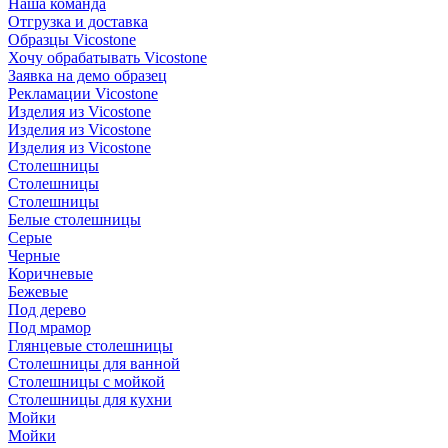
Наша команда
Отгрузка и доставка
Образцы Vicostone
Хочу обрабатывать Vicostone
Заявка на демо образец
Рекламации Vicostone
Изделия из Vicostone
Изделия из Vicostone
Изделия из Vicostone
Столешницы
Столешницы
Столешницы
Белые столешницы
Серые
Черные
Коричневые
Бежевые
Под дерево
Под мрамор
Глянцевые столешницы
Столешницы для ванной
Столешницы с мойкой
Столешницы для кухни
Мойки
Мойки