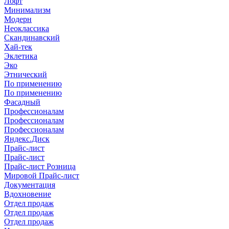
Лофт
Минимализм
Модерн
Неоклассика
Скандинавский
Хай-тек
Эклетика
Эко
Этнический
По применению
По применению
Фасадный
Профессионалам
Профессионалам
Профессионалам
Яндекс.Диск
Прайс-лист
Прайс-лист
Прайс-лист Розница
Мировой Прайс-лист
Документация
Вдохновение
Отдел продаж
Отдел продаж
Отдел продаж