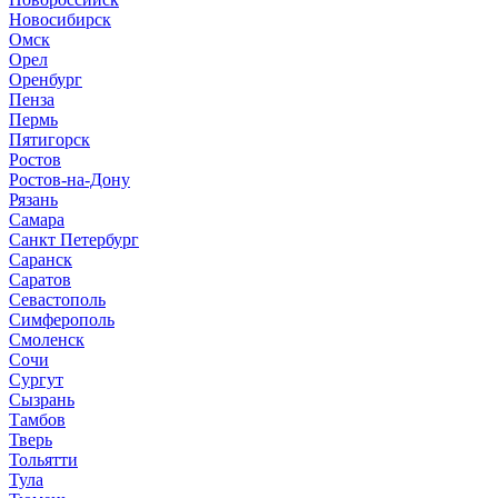
Новосибирск
Омск
Орел
Оренбург
Пенза
Пермь
Пятигорск
Ростов
Ростов-на-Дону
Рязань
Самара
Санкт Петербург
Саранск
Саратов
Севастополь
Симферополь
Смоленск
Сочи
Сургут
Сызрань
Тамбов
Тверь
Тольятти
Тула