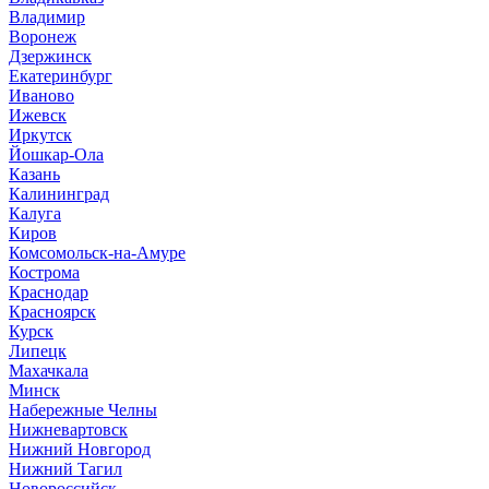
Владимир
Воронеж
Дзержинск
Екатеринбург
Иваново
Ижевск
Иркутск
Йошкар-Ола
Казань
Калининград
Калуга
Киров
Комсомольск-на-Амуре
Кострома
Краснодар
Красноярск
Курск
Липецк
Махачкала
Минск
Набережные Челны
Нижневартовск
Нижний Новгород
Нижний Тагил
Новороссийск