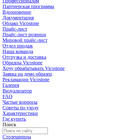
Профессионалам
Партнерская программа
Вдохновение
Документация
Облако Vicostone
Прайс-лист
Прайс-лист розница
Мировой прайс-лист
Отдел продаж
Наша команда
Отгрузка и доставка
Образцы Vicostone
Хочу обрабатывать Vicostone
Заявка на демо образец
Рекламации Vicostone
Галерея
Визуализатор
FAQ
Частые вопросы
Советы по уходу
Характеристики
Где купить
Поиск
Столешницы