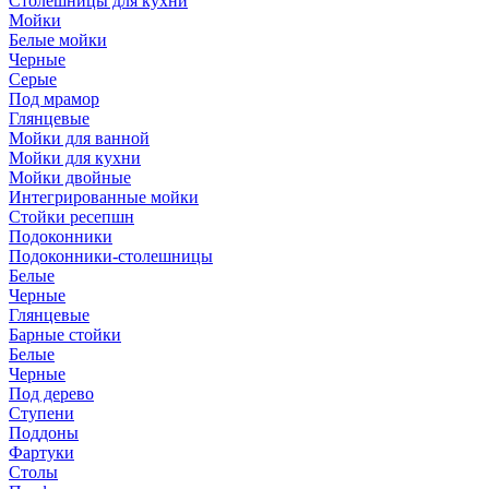
Столешницы для кухни
Мойки
Белые мойки
Черные
Серые
Под мрамор
Глянцевые
Мойки для ванной
Мойки для кухни
Мойки двойные
Интегрированные мойки
Стойки ресепшн
Подоконники
Подоконники-столешницы
Белые
Черные
Глянцевые
Барные стойки
Белые
Черные
Под дерево
Ступени
Поддоны
Фартуки
Столы