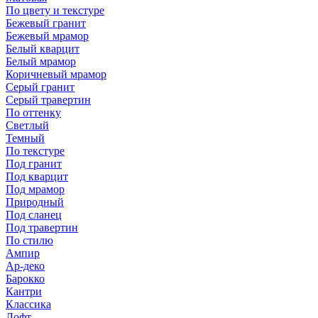
По цвету и текстуре
Бежевый гранит
Бежевый мрамор
Белый кварцит
Белый мрамор
Коричневый мрамор
Серый гранит
Серый травертин
По оттенку
Светлый
Темный
По текстуре
Под гранит
Под кварцит
Под мрамор
Природный
Под сланец
Под травертин
По стилю
Ампир
Ар-деко
Барокко
Кантри
Классика
Лофт