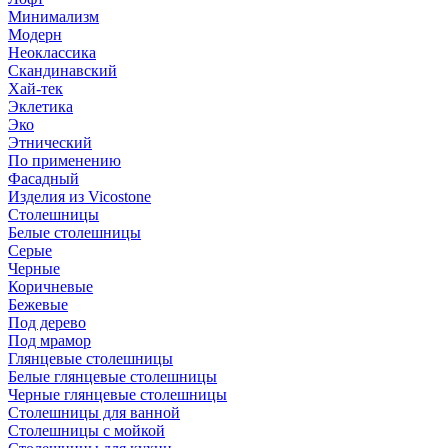
Минимализм
Модерн
Неоклассика
Скандинавский
Хай-тек
Эклетика
Эко
Этнический
По применению
Фасадный
Изделия из Vicostone
Столешницы
Белые столешницы
Серые
Черные
Коричневые
Бежевые
Под дерево
Под мрамор
Глянцевые столешницы
Белые глянцевые столешницы
Черные глянцевые столешницы
Столешницы для ванной
Столешницы с мойкой