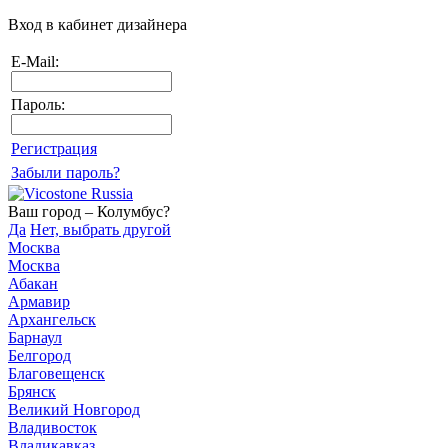
Вход в кабинет дизайнера
E-Mail:
Пароль:
Регистрация
Забыли пароль?
Ваш город – Колумбус?
Да
Нет, выбрать другой
Москва
Москва
Абакан
Армавир
Архангельск
Барнаул
Белгород
Благовещенск
Брянск
Великий Новгород
Владивосток
Владикавказ