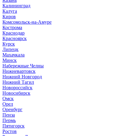
Казань
Калининград
Калуга
Киров
Комсомольск-на-Амуре
Кострома
Краснодар
Красноярск
Курск
Липецк
Махачкала
Минск
Набережные Челны
Нижневартовск
Нижний Новгород
Нижний Тагил
Новороссийск
Новосибирск
Омск
Орел
Оренбург
Пенза
Пермь
Пятигорск
Ростов