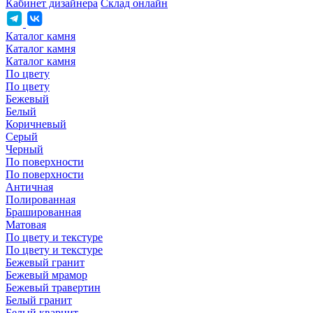
Кабинет дизайнера
Склад онлайн
Каталог камня
Каталог камня
Каталог камня
По цвету
По цвету
Бежевый
Белый
Коричневый
Серый
Черный
По поверхности
По поверхности
Античная
Полированная
Брашированная
Матовая
По цвету и текстуре
По цвету и текстуре
Бежевый гранит
Бежевый мрамор
Бежевый травертин
Белый гранит
Белый кварцит