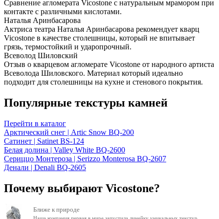
Сравнение агломерата Vicostone с натуральным мрамором при
контакте с различными кислотами.
Наталья Аринбасарова
Актриса театра Наталья Аринбасарова рекомендует кварц
Vicostone в качестве столешницы, который не впитывает
грязь, термостойкий и ударопрочный.
Всеволод Шиловский
Отзыв о кварцевом агломерате Vicostone от народного артиста
Всеволода Шиловского. Материал который идеально
подходит для столешницы на кухне и стенового покрытия.
Популярные текстуры камней
Перейти в каталог
Арктический снег | Artic Snow BQ-200
Сатинет | Satinet BS-124
Белая долина | Valley White BQ-2600
Сериццо Монтероза | Serizzo Monterosa BQ-2607
Денали | Denali BQ-2605
Почему выбирают Vicostone?
Ближе к природе
Наша компания первая в мире запустила линейку уникальных текстур,