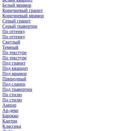
Белый мрамор
Коричневый гранит
Коричневый мрамор
Серый гранит
Серый травертин
По оттенку
По оттенку
Светлый
Темный
По текстуре
По текстуре
Под гранит
Под кварцит
Под мрамор
Природный
Под сланец
Под травертин
По стилю
По стилю
Ампир
Ар-деко
Барокко
Кантри
Классика