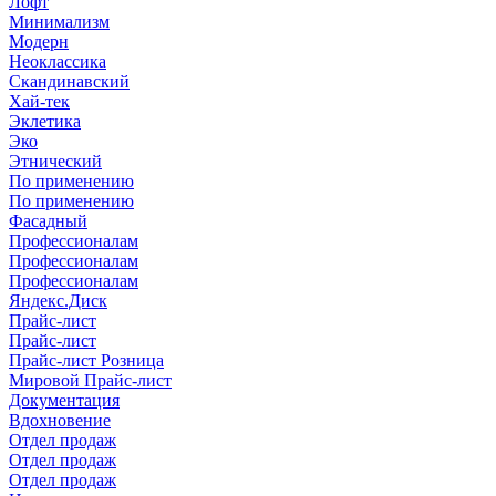
Лофт
Минимализм
Модерн
Неоклассика
Скандинавский
Хай-тек
Эклетика
Эко
Этнический
По применению
По применению
Фасадный
Профессионалам
Профессионалам
Профессионалам
Яндекс.Диск
Прайс-лист
Прайс-лист
Прайс-лист Розница
Мировой Прайс-лист
Документация
Вдохновение
Отдел продаж
Отдел продаж
Отдел продаж