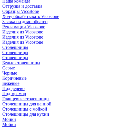
Наша команда
Отгрузка и доставка
Образцы Vicostone
Хочу обрабатывать Vicostone
Заявка на демо образец
Рекламации Vicostone
Изделия из Vicostone
Изделия из Vicostone
Изделия из Vicostone
Столешницы
Столешницы
Столешницы
Белые столешницы
Серые
Черные
Коричневые
Бежевые
Под дерево
Под мрамор
Глянцевые столешницы
Столешницы для ванной
Столешницы с мойкой
Столешницы для кухни
Мойки
Мойки