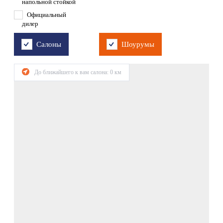
напольной стойкой
Официальный
дилер
Салоны
Шоурумы
До ближайшего к вам салона:
0
км