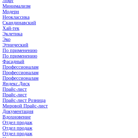
Лофт
Минимализм
Модерн
Неоклассика
Скандинавский
Хай-тек
Эклетика
Эко
Этнический
По применению
По применению
Фасадный
Профессионалам
Профессионалам
Профессионалам
Яндекс.Диск
Прайс-лист
Прайс-лист
Прайс-лист Розница
Мировой Прайс-лист
Документация
Вдохновение
Отдел продаж
Отдел продаж
Отдел продаж