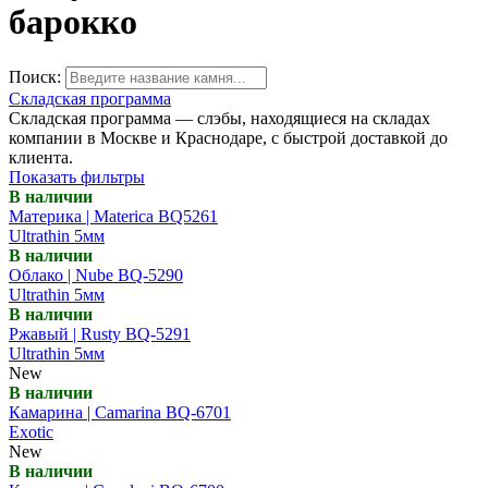
барокко
Поиск:
Складская программа
Складская программа — слэбы, находящиеся на складах
компании в Москве и Краснодаре, с быстрой доставкой до
клиента.
Показать фильтры
В наличии
Материка | Materica BQ5261
Ultrathin 5мм
В наличии
Облако | Nube BQ-5290
Ultrathin 5мм
В наличии
Ржавый | Rusty BQ-5291
Ultrathin 5мм
New
В наличии
Камарина | Camarina BQ-6701
Exotic
New
В наличии