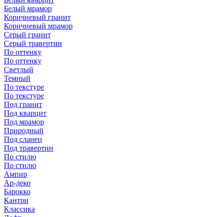
Белый мрамор
Коричневый гранит
Коричневый мрамор
Серый гранит
Серый травертин
По оттенку
По оттенку
Светлый
Темный
По текстуре
По текстуре
Под гранит
Под кварцит
Под мрамор
Природный
Под сланец
Под травертин
По стилю
По стилю
Ампир
Ар-деко
Барокко
Кантри
Классика