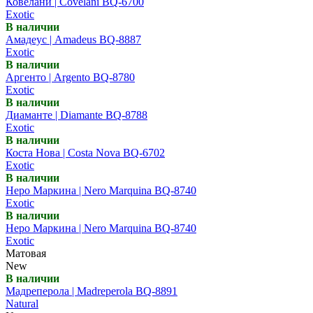
Ковелани | Covelani BQ-6700
Exotic
В наличии
Амадеус | Amadeus BQ-8887
Exotic
В наличии
Аргенто | Argento BQ-8780
Exotic
В наличии
Диаманте | Diamante BQ-8788
Exotic
В наличии
Коста Нова | Costa Nova BQ-6702
Exotic
В наличии
Неро Маркина | Nero Marquina BQ-8740
Exotic
В наличии
Неро Маркина | Nero Marquina BQ-8740
Exotic
Матовая
New
В наличии
Мадреперола | Madreperola BQ-8891
Natural