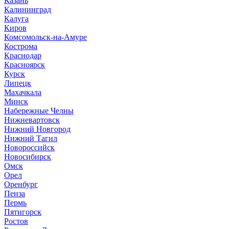
Казань
Калининград
Калуга
Киров
Комсомольск-на-Амуре
Кострома
Краснодар
Красноярск
Курск
Липецк
Махачкала
Минск
Набережные Челны
Нижневартовск
Нижний Новгород
Нижний Тагил
Новороссийск
Новосибирск
Омск
Орел
Оренбург
Пенза
Пермь
Пятигорск
Ростов