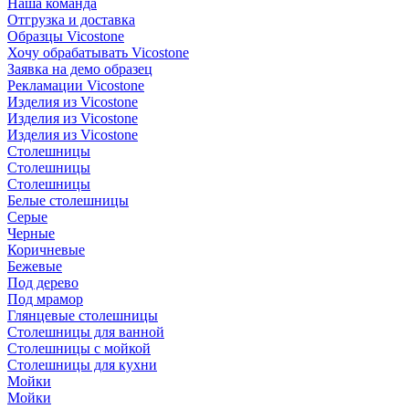
Наша команда
Отгрузка и доставка
Образцы Vicostone
Хочу обрабатывать Vicostone
Заявка на демо образец
Рекламации Vicostone
Изделия из Vicostone
Изделия из Vicostone
Изделия из Vicostone
Столешницы
Столешницы
Столешницы
Белые столешницы
Серые
Черные
Коричневые
Бежевые
Под дерево
Под мрамор
Глянцевые столешницы
Столешницы для ванной
Столешницы с мойкой
Столешницы для кухни
Мойки
Мойки