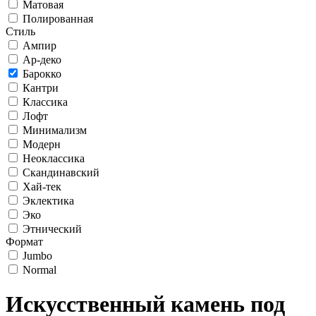
Матовая
Полированная
Стиль
Ампир
Ар-деко
Барокко
Кантри
Классика
Лофт
Минимализм
Модерн
Неоклассика
Скандинавский
Хай-тек
Эклектика
Эко
Этнический
Формат
Jumbo
Normal
Искусственный камень под