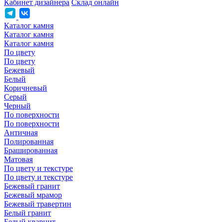
Кабинет дизайнера
Склад онлайн
Каталог камня
Каталог камня
Каталог камня
По цвету
По цвету
Бежевый
Белый
Коричневый
Серый
Черный
По поверхности
По поверхности
Античная
Полированная
Брашированная
Матовая
По цвету и текстуре
По цвету и текстуре
Бежевый гранит
Бежевый мрамор
Бежевый травертин
Белый гранит
Белый кварцит