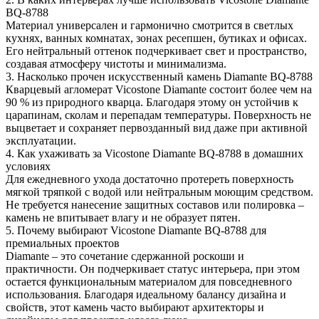
BQ-8788
Материал универсален и гармонично смотрится в светлых
кухнях, ванных комнатах, зонах ресепшен, бутиках и офисах.
Его нейтральный оттенок подчеркивает свет и пространство,
создавая атмосферу чистоты и минимализма.
3. Насколько прочен искусственный камень Diamante BQ-8788
Кварцевый агломерат Vicostone Diamante состоит более чем на
90 % из природного кварца. Благодаря этому он устойчив к
царапинам, сколам и перепадам температуры. Поверхность не
выцветает и сохраняет первозданный вид даже при активной
эксплуатации.
4. Как ухаживать за Vicostone Diamante BQ-8788 в домашних
условиях
Для ежедневного ухода достаточно протереть поверхность
мягкой тряпкой с водой или нейтральным моющим средством.
Не требуется нанесение защитных составов или полировка –
камень не впитывает влагу и не образует пятен.
5. Почему выбирают Vicostone Diamante BQ-8788 для
премиальных проектов
Diamante – это сочетание сдержанной роскоши и
практичности. Он подчеркивает статус интерьера, при этом
остается функциональным материалом для повседневного
использования. Благодаря идеальному балансу дизайна и
свойств, этот камень часто выбирают архитекторы и