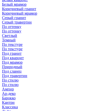
Белый мрамор
Коричневый гранит
Коричневый мрамор
Серый гранит
Серый травертин
По оттенку
По оттенку
Светлый
Темный
По текстуре
По текстуре
Под гранит
Под кварцит
Под мрамор
Природный
Под сланец
Под травертин
По стилю
По стилю
Ампир
Ар-деко
Барокко
Кантри
Классика