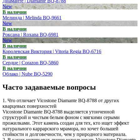
Диаманте | Diamante BQ-8788
New
В наличии
Мелинда | Melinda BQ-9661
New
В наличии
Роксана | Roxana BQ-6981
New
В наличии
Королевская Виктория | Vitoria Regia BQ-6716
В наличии
Сердце | Corazon BQ-5860
В наличии
Облако | Nube BQ-5290
Часто задаваемые вопросы
1. Что отличает Vicostone Diamante BQ-8788 от других
кварцевых поверхностей
Vicostone Diamante BQ-8788 выделяется утонченной
структурой и чистым белым фоном с мягкими серыми
прожилками. Этот камень создан для тех, кто ищет эффект
натурального каррарского мрамора, но хочет большей
стойкости и долговечности, чем у природного материала.
2. В каких интерьерах лучше использовать Vicostone Diamante