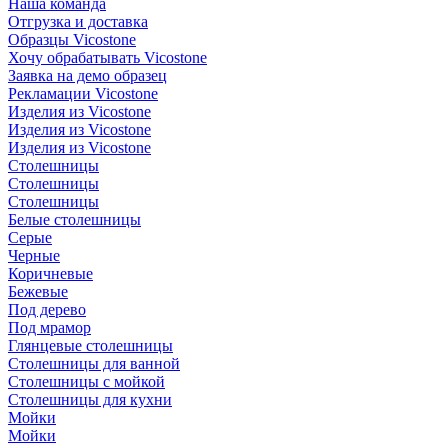
Наша команда
Отгрузка и доставка
Образцы Vicostone
Хочу обрабатывать Vicostone
Заявка на демо образец
Рекламации Vicostone
Изделия из Vicostone
Изделия из Vicostone
Изделия из Vicostone
Столешницы
Столешницы
Столешницы
Белые столешницы
Серые
Черные
Коричневые
Бежевые
Под дерево
Под мрамор
Глянцевые столешницы
Столешницы для ванной
Столешницы с мойкой
Столешницы для кухни
Мойки
Мойки