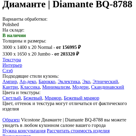
Диаманте | Diamante BQ-8788
Варианты обработки:
Polished
На складе:
В наличии
Толщины и размеры:
3000 x 1400 x 20 Normal -
от 156995 ₽
3300 x 1650 x 20 Jumbo -
от 203320 ₽
Текстура
Интерьер
Слэб
Подходящие стили кухонь:
Ампир
,
Ар-деко
,
Барокко
,
Эклектика
,
Эко
,
Этнический
,
Кантри
,
Классика
,
Минимализм
,
Модерн
,
Скандинавский
Цвета и текстуры:
Светлый
,
Бежевый
,
Мрамор
,
Бежевый мрамор
Цвет, оттенок и текстура могут отличаться от фактического
изделия
Образец
Vicostone Диаманте | Diamante BQ-8788 вы можете
увидеть в любом кухонном салоне вашего города
Нужна консультация
Рассчитать стоимость изделия