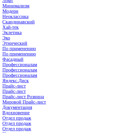
Лофт
Минимализм
Модерн
Неоклассика
Скандинавский
Хай-тек
Эклетика
Эко
Этнический
По применению
По применению
Фасадный
Профессионалам
Профессионалам
Профессионалам
Яндекс.Диск
Прайс-лист
Прайс-лист
Прайс-лист Розница
Мировой Прайс-лист
Документация
Вдохновение
Отдел продаж
Отдел продаж
Отдел продаж