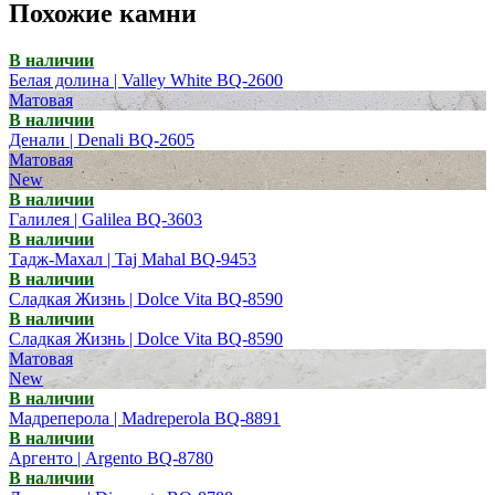
Похожие камни
В наличии
Белая долина | Valley White BQ-2600
Матовая
В наличии
Денали | Denali BQ-2605
Матовая
New
В наличии
Галилея | Galilea BQ-3603
В наличии
Тадж-Махал | Taj Mahal BQ-9453
В наличии
Сладкая Жизнь | Dolce Vita BQ-8590
В наличии
Сладкая Жизнь | Dolce Vita BQ-8590
Матовая
New
В наличии
Мадреперола | Madreperola BQ-8891
В наличии
Аргенто | Argento BQ-8780
В наличии