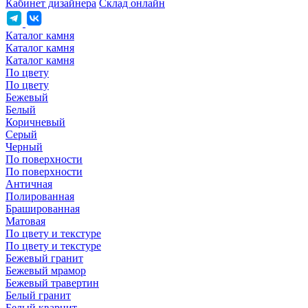
Кабинет дизайнера
Склад онлайн
Каталог камня
Каталог камня
Каталог камня
По цвету
По цвету
Бежевый
Белый
Коричневый
Серый
Черный
По поверхности
По поверхности
Античная
Полированная
Брашированная
Матовая
По цвету и текстуре
По цвету и текстуре
Бежевый гранит
Бежевый мрамор
Бежевый травертин
Белый гранит
Белый кварцит