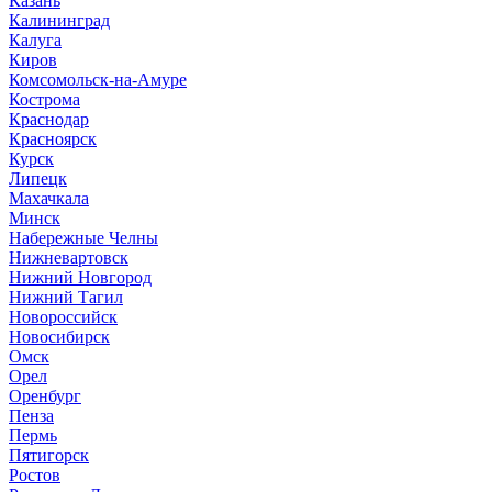
Казань
Калининград
Калуга
Киров
Комсомольск-на-Амуре
Кострома
Краснодар
Красноярск
Курск
Липецк
Махачкала
Минск
Набережные Челны
Нижневартовск
Нижний Новгород
Нижний Тагил
Новороссийск
Новосибирск
Омск
Орел
Оренбург
Пенза
Пермь
Пятигорск
Ростов