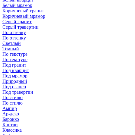
Белый мрамор
Коричневый гранит
Коричневый мрамор
Серый гранит
Серый травертин
По оттенку
По оттенку
Светлый
Темный
По текстуре
По текстуре
Под гранит
Под кварцит
Под мрамор
Природный
Под сланец
Под травертин
По стилю
По стилю
Ампир
Ар-деко
Барокко
Кантри
Классика