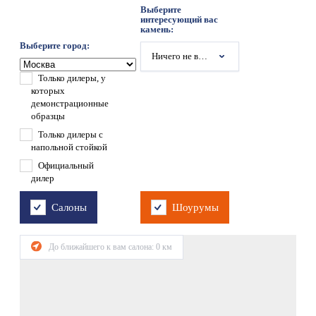
Выберите
интересующий вас
камень:
Выберите город:
Ничего не выбрано
Только дилеры, у
которых
демонстрационные
образцы
Только дилеры с
напольной стойкой
Официальный
дилер
Салоны
Шоурумы
До ближайшего к вам салона:
0
км