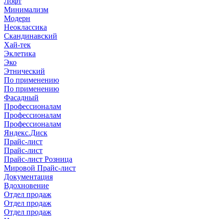
Лофт
Минимализм
Модерн
Неоклассика
Скандинавский
Хай-тек
Эклетика
Эко
Этнический
По применению
По применению
Фасадный
Профессионалам
Профессионалам
Профессионалам
Яндекс.Диск
Прайс-лист
Прайс-лист
Прайс-лист Розница
Мировой Прайс-лист
Документация
Вдохновение
Отдел продаж
Отдел продаж
Отдел продаж