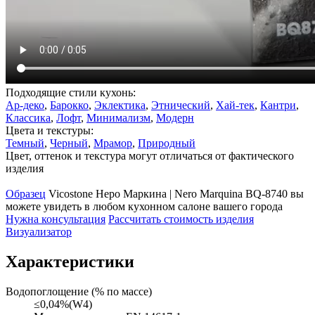
Подходящие стили кухонь:
Ар-деко
,
Барокко
,
Эклектика
,
Этнический
,
Хай-тек
,
Кантри
,
Классика
,
Лофт
,
Минимализм
,
Модерн
Цвета и текстуры:
Темный
,
Черный
,
Мрамор
,
Природный
Цвет, оттенок и текстура могут отличаться от фактического
изделия
Образец
Vicostone Неро Маркина | Nero Marquina BQ-8740 вы
можете увидеть в любом кухонном салоне вашего города
Нужна консультация
Рассчитать стоимость изделия
Визуализатор
Характеристики
Водопоглощение (% по массе)
≤0,04%(W4)