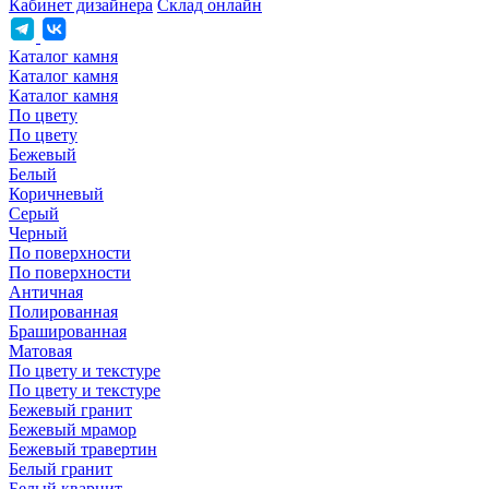
Кабинет дизайнера
Склад онлайн
Каталог камня
Каталог камня
Каталог камня
По цвету
По цвету
Бежевый
Белый
Коричневый
Серый
Черный
По поверхности
По поверхности
Античная
Полированная
Брашированная
Матовая
По цвету и текстуре
По цвету и текстуре
Бежевый гранит
Бежевый мрамор
Бежевый травертин
Белый гранит
Белый кварцит