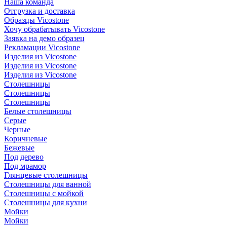
Наша команда
Отгрузка и доставка
Образцы Vicostone
Хочу обрабатывать Vicostone
Заявка на демо образец
Рекламации Vicostone
Изделия из Vicostone
Изделия из Vicostone
Изделия из Vicostone
Столешницы
Столешницы
Столешницы
Белые столешницы
Серые
Черные
Коричневые
Бежевые
Под дерево
Под мрамор
Глянцевые столешницы
Столешницы для ванной
Столешницы с мойкой
Столешницы для кухни
Мойки
Мойки