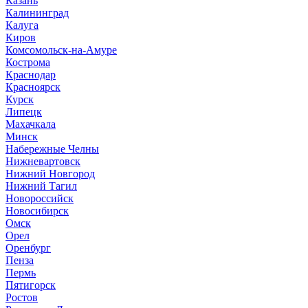
Казань
Калининград
Калуга
Киров
Комсомольск-на-Амуре
Кострома
Краснодар
Красноярск
Курск
Липецк
Махачкала
Минск
Набережные Челны
Нижневартовск
Нижний Новгород
Нижний Тагил
Новороссийск
Новосибирск
Омск
Орел
Оренбург
Пенза
Пермь
Пятигорск
Ростов