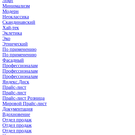
Лофт
Минимализм
Модерн
Неоклассика
Скандинавский
Хай-тек
Эклетика
Эко
Этнический
По применению
По применению
Фасадный
Профессионалам
Профессионалам
Профессионалам
Яндекс.Диск
Прайс-лист
Прайс-лист
Прайс-лист Розница
Мировой Прайс-лист
Документация
Вдохновение
Отдел продаж
Отдел продаж
Отдел продаж