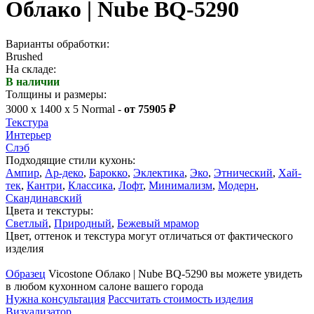
Облако | Nube BQ-5290
Варианты обработки:
Brushed
На складе:
В наличии
Толщины и размеры:
3000 x 1400 x 5 Normal -
от 75905 ₽
Текстура
Интерьер
Слэб
Подходящие стили кухонь:
Ампир
,
Ар-деко
,
Барокко
,
Эклектика
,
Эко
,
Этнический
,
Хай-
тек
,
Кантри
,
Классика
,
Лофт
,
Минимализм
,
Модерн
,
Скандинавский
Цвета и текстуры:
Светлый
,
Природный
,
Бежевый мрамор
Цвет, оттенок и текстура могут отличаться от фактического
изделия
Образец
Vicostone Облако | Nube BQ-5290 вы можете увидеть
в любом кухонном салоне вашего города
Нужна консультация
Рассчитать стоимость изделия
Визуализатор