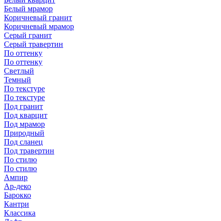
Белый мрамор
Коричневый гранит
Коричневый мрамор
Серый гранит
Серый травертин
По оттенку
По оттенку
Светлый
Темный
По текстуре
По текстуре
Под гранит
Под кварцит
Под мрамор
Природный
Под сланец
Под травертин
По стилю
По стилю
Ампир
Ар-деко
Барокко
Кантри
Классика