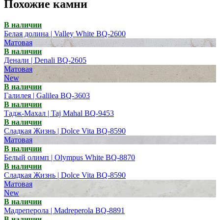
Похожие камни
В наличии
Белая долина | Valley White BQ-2600
Матовая
В наличии
Денали | Denali BQ-2605
Матовая
New
В наличии
Галилея | Galilea BQ-3603
В наличии
Тадж-Махал | Taj Mahal BQ-9453
В наличии
Сладкая Жизнь | Dolce Vita BQ-8590
Матовая
В наличии
Белый олимп | Olympus White BQ-8870
В наличии
Сладкая Жизнь | Dolce Vita BQ-8590
Матовая
New
В наличии
Мадреперола | Madreperola BQ-8891
В наличии