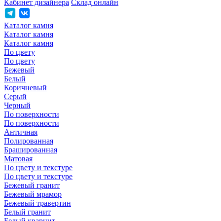
Кабинет дизайнера
Склад онлайн
Каталог камня
Каталог камня
Каталог камня
По цвету
По цвету
Бежевый
Белый
Коричневый
Серый
Черный
По поверхности
По поверхности
Античная
Полированная
Брашированная
Матовая
По цвету и текстуре
По цвету и текстуре
Бежевый гранит
Бежевый мрамор
Бежевый травертин
Белый гранит
Белый кварцит