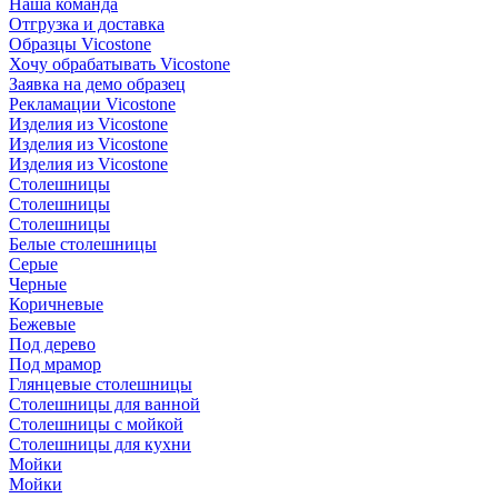
Наша команда
Отгрузка и доставка
Образцы Vicostone
Хочу обрабатывать Vicostone
Заявка на демо образец
Рекламации Vicostone
Изделия из Vicostone
Изделия из Vicostone
Изделия из Vicostone
Столешницы
Столешницы
Столешницы
Белые столешницы
Серые
Черные
Коричневые
Бежевые
Под дерево
Под мрамор
Глянцевые столешницы
Столешницы для ванной
Столешницы с мойкой
Столешницы для кухни
Мойки
Мойки