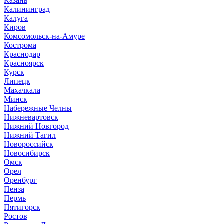
Казань
Калининград
Калуга
Киров
Комсомольск-на-Амуре
Кострома
Краснодар
Красноярск
Курск
Липецк
Махачкала
Минск
Набережные Челны
Нижневартовск
Нижний Новгород
Нижний Тагил
Новороссийск
Новосибирск
Омск
Орел
Оренбург
Пенза
Пермь
Пятигорск
Ростов