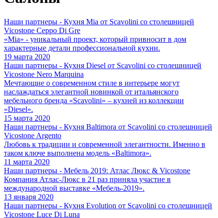
Наши партнеры - Кухня Mia от Scavolini со столешницей
Vicostone Ceppo Di Gre
«Mia» - уникальный проект, который привносит в дом
характерные детали профессиональной кухни.
19 марта 2020
Наши партнеры - Кухня Diesel от Scavolini со столешницей
Vicostone Nero Marquina
Мечтающие о современном стиле в интерьере могут
наслаждаться элегантной новинкой от итальянского
мебельного бренда «Scavolini» – кухней из коллекции
«Diesel».
15 марта 2020
Наши партнеры - Кухня Baltimora от Scavolini со столешницей
Vicostone Argento
Любовь к традиции и современной элегантности. Именно в
таком ключе выполнена модель «Baltimora».
11 марта 2020
Наши партнеры - Мебель 2019: Атлас Люкс & Vicostone
Компания Атлас-Люкс в 21 раз приняла участие в
международной выставке «Мебель-2019».
13 января 2020
Наши партнеры - Кухня Evolution от Scavolini со столешницей
Vicostone Luce Di Luna