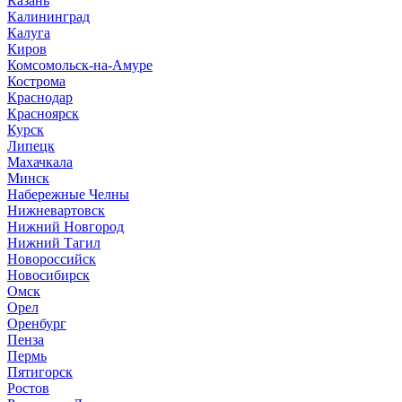
Казань
Калининград
Калуга
Киров
Комсомольск-на-Амуре
Кострома
Краснодар
Красноярск
Курск
Липецк
Махачкала
Минск
Набережные Челны
Нижневартовск
Нижний Новгород
Нижний Тагил
Новороссийск
Новосибирск
Омск
Орел
Оренбург
Пенза
Пермь
Пятигорск
Ростов