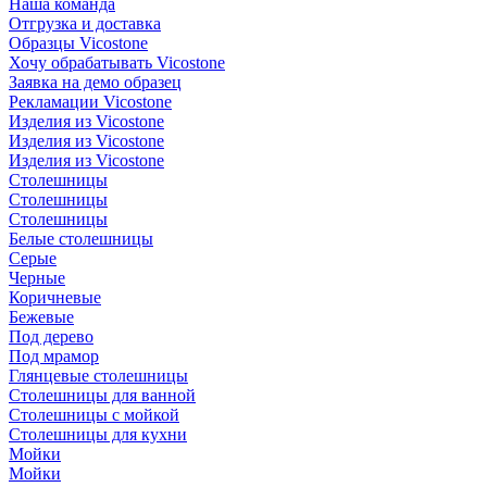
Наша команда
Отгрузка и доставка
Образцы Vicostone
Хочу обрабатывать Vicostone
Заявка на демо образец
Рекламации Vicostone
Изделия из Vicostone
Изделия из Vicostone
Изделия из Vicostone
Столешницы
Столешницы
Столешницы
Белые столешницы
Серые
Черные
Коричневые
Бежевые
Под дерево
Под мрамор
Глянцевые столешницы
Столешницы для ванной
Столешницы с мойкой
Столешницы для кухни
Мойки
Мойки