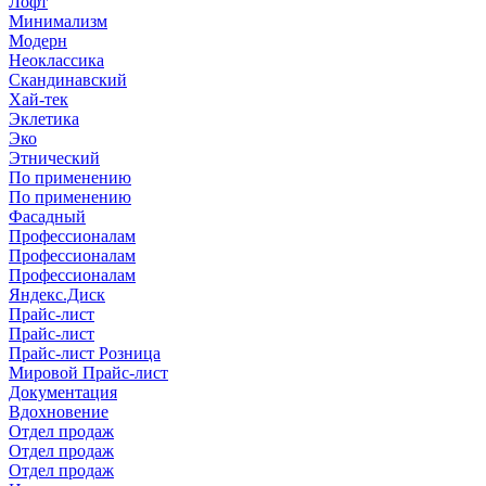
Лофт
Минимализм
Модерн
Неоклассика
Скандинавский
Хай-тек
Эклетика
Эко
Этнический
По применению
По применению
Фасадный
Профессионалам
Профессионалам
Профессионалам
Яндекс.Диск
Прайс-лист
Прайс-лист
Прайс-лист Розница
Мировой Прайс-лист
Документация
Вдохновение
Отдел продаж
Отдел продаж
Отдел продаж