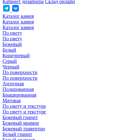
Кабинет дизайнера
Склад онлайн
Каталог камня
Каталог камня
Каталог камня
По цвету
По цвету
Бежевый
Белый
Коричневый
Серый
Черный
По поверхности
По поверхности
Античная
Полированная
Брашированная
Матовая
По цвету и текстуре
По цвету и текстуре
Бежевый гранит
Бежевый мрамор
Бежевый травертин
Белый гранит
Белый кварцит