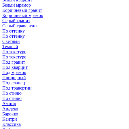
Белый мрамор
Коричневый гранит
Коричневый мрамор
Серый гранит
Серый травертин
По оттенку
По оттенку
Светлый
Темный
По текстуре
По текстуре
Под гранит
Под кварцит
Под мрамор
Природный
Под сланец
Под травертин
По стилю
По стилю
Ампир
Ар-деко
Барокко
Кантри
Классика