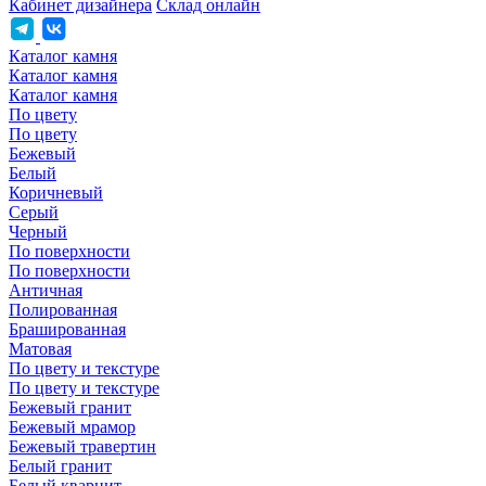
Кабинет дизайнера
Склад онлайн
Каталог камня
Каталог камня
Каталог камня
По цвету
По цвету
Бежевый
Белый
Коричневый
Серый
Черный
По поверхности
По поверхности
Античная
Полированная
Брашированная
Матовая
По цвету и текстуре
По цвету и текстуре
Бежевый гранит
Бежевый мрамор
Бежевый травертин
Белый гранит
Белый кварцит