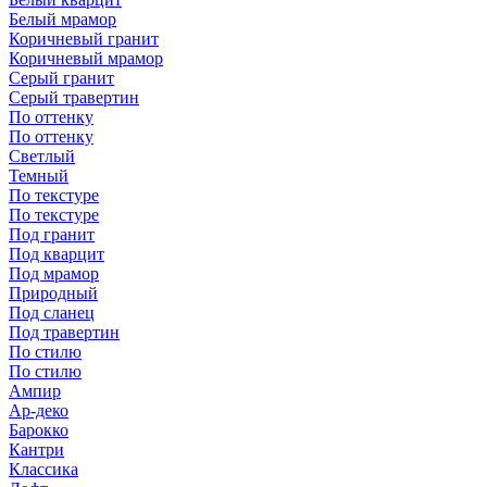
Белый мрамор
Коричневый гранит
Коричневый мрамор
Серый гранит
Серый травертин
По оттенку
По оттенку
Светлый
Темный
По текстуре
По текстуре
Под гранит
Под кварцит
Под мрамор
Природный
Под сланец
Под травертин
По стилю
По стилю
Ампир
Ар-деко
Барокко
Кантри
Классика