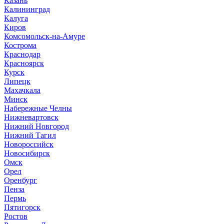
Казань
Калининград
Калуга
Киров
Комсомольск-на-Амуре
Кострома
Краснодар
Красноярск
Курск
Липецк
Махачкала
Минск
Набережные Челны
Нижневартовск
Нижний Новгород
Нижний Тагил
Новороссийск
Новосибирск
Омск
Орел
Оренбург
Пенза
Пермь
Пятигорск
Ростов