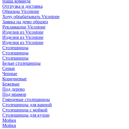
Наша команда
Отгрузка и доставка
Образцы Vicostone
Хочу обрабатывать Vicostone
Заявка на демо образец
Рекламации Vicostone
Изделия из Vicostone
Изделия из Vicostone
Изделия из Vicostone
Столешницы
Столешницы
Столешницы
Белые столешницы
Серые
Черные
Коричневые
Бежевые
Под дерево
Под мрамор
Глянцевые столешницы
Столешницы для ванной
Столешницы с мойкой
Столешницы для кухни
Мойки
Мойки