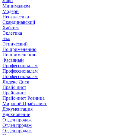
Лофт
Минимализм
Модерн
Неоклассика
Скандинавский
Хай-тек
Эклетика
Эко
Этнический
По применению
По применению
Фасадный
Профессионалам
Профессионалам
Профессионалам
Яндекс.Диск
Прайс-лист
Прайс-лист
Прайс-лист Розница
Мировой Прайс-лист
Документация
Вдохновение
Отдел продаж
Отдел продаж
Отдел продаж