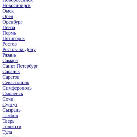
Новосибирск
Омск
Орел
Оренбург
Пенза
Пермь
Пятигорск
Ростов
Ростов-на-Дону
Рязань
Самара
Санкт Петербург
Саранск
Саратов
Севастополь
Симферополь
Смоленск
Сочи
Сургут
Сызрань
Тамбов
Тверь
Тольятти
Тула