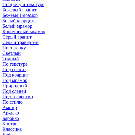
По цвету и текстуре
Бежевый гранит
Бежевый мрамор
Белый кварцит
Белый мрамор
Коричневый мрамор
Серый гранит
Серый травертин
По оттенку
Светлый
Темный
По текстуре
Под гранит
Под кварцит
Под мрамор
Природный
Под сланец
Под травертин
По стилю
Ампир
Ар-деко
Барокко
Кантри
Классика
Лофт