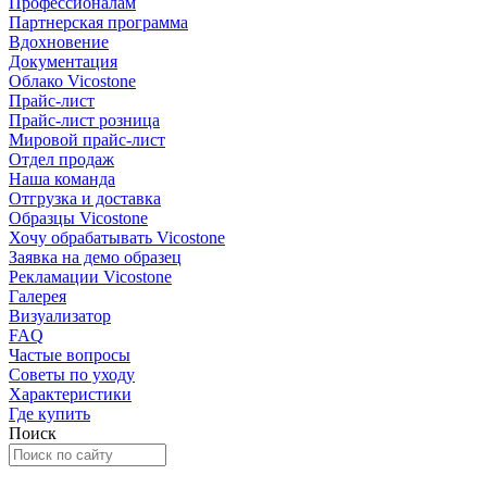
Профессионалам
Партнерская программа
Вдохновение
Документация
Облако Vicostone
Прайс-лист
Прайс-лист розница
Мировой прайс-лист
Отдел продаж
Наша команда
Отгрузка и доставка
Образцы Vicostone
Хочу обрабатывать Vicostone
Заявка на демо образец
Рекламации Vicostone
Галерея
Визуализатор
FAQ
Частые вопросы
Советы по уходу
Характеристики
Где купить
Поиск