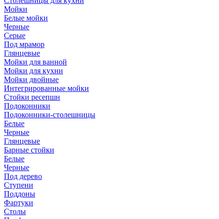
Столешницы для кухни
Мойки
Белые мойки
Черные
Серые
Под мрамор
Глянцевые
Мойки для ванной
Мойки для кухни
Мойки двойные
Интегрированные мойки
Стойки ресепшн
Подоконники
Подоконники-столешницы
Белые
Черные
Глянцевые
Барные стойки
Белые
Черные
Под дерево
Ступени
Поддоны
Фартуки
Столы