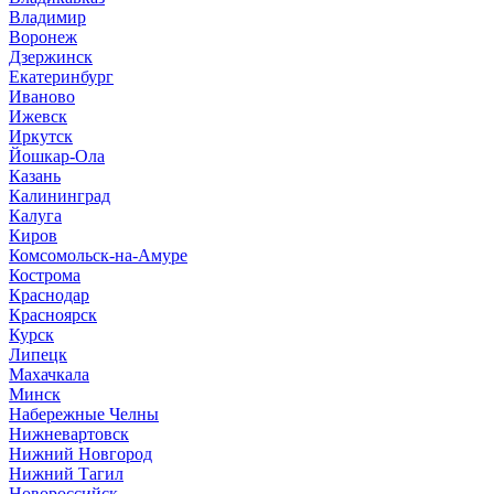
Владимир
Воронеж
Дзержинск
Екатеринбург
Иваново
Ижевск
Иркутск
Йошкар-Ола
Казань
Калининград
Калуга
Киров
Комсомольск-на-Амуре
Кострома
Краснодар
Красноярск
Курск
Липецк
Махачкала
Минск
Набережные Челны
Нижневартовск
Нижний Новгород
Нижний Тагил
Новороссийск