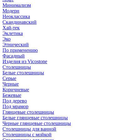
Минимализм
Модерн
Неоклассика
Скандинавский
Хай-тек
Эклетика
Эко
Этнический
По применению
Фасадный
Изделия из Vicostone
Столешницы
Белые столешницы
Серые
Черные
Коричневые
Бежевые
Под дерево
Под мрамор
Глянцевые столешницы
Белые глянцевые столешницы
Черные глянцевые столешницы
Столешницы для ванной
Столешницы с мойкой