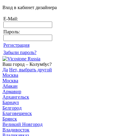
Вход в кабинет дизайнера
E-Mail:
Пароль:
Регистрация
Забыли пароль?
Ваш город – Колумбус?
Да
Нет, выбрать другой
Москва
Москва
Абакан
Армавир
Архангельск
Барнаул
Белгород
Благовещенск
Брянск
Великий Новгород
Владивосток
Владикавказ