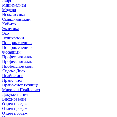
Лофт
Минимализм
Модерн
Неоклассика
Скандинавский
Хай-тек
Эклетика
Эко
Этнический
По применению
По применению
Фасадный
Профессионалам
Профессионалам
Профессионалам
Яндекс.Диск
Прайс-лист
Прайс-лист
Прайс-лист Розница
Мировой Прайс-лист
Документация
Вдохновение
Отдел продаж
Отдел продаж
Отдел продаж