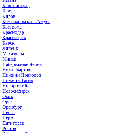
Казань
Калининград
Калуга
Киров
Комсомольск-на-Амуре
Кострома
Краснодар
Красноярск
Курск
Липецк
Махачкала
Минск
Набережные Челны
Нижневартовск
Нижний Новгород
Нижний Тагил
Новороссийск
Новосибирск
Омск
Орел
Оренбург
Пенза
Пермь
Пятигорск
Ростов