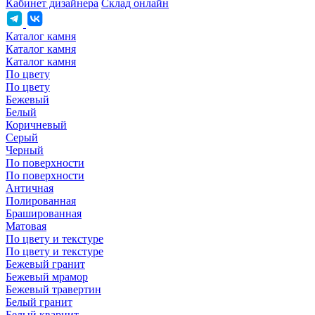
Кабинет дизайнера
Склад онлайн
Каталог камня
Каталог камня
Каталог камня
По цвету
По цвету
Бежевый
Белый
Коричневый
Серый
Черный
По поверхности
По поверхности
Античная
Полированная
Брашированная
Матовая
По цвету и текстуре
По цвету и текстуре
Бежевый гранит
Бежевый мрамор
Бежевый травертин
Белый гранит
Белый кварцит