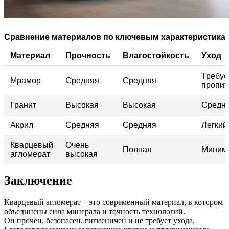
Сравнение материалов по ключевым характеристика
Материал
Прочность
Влагостойкость
Уход
Требуе
Мрамор
Средняя
Средняя
пропит
Гранит
Высокая
Высокая
Средн
Акрил
Средняя
Средняя
Легкий
Кварцевый
Очень
Полная
Миним
агломерат
высокая
Заключение
Кварцевый агломерат – это современный материал, в котором
объединены сила минерала и точность технологий.
Он прочен, безопасен, гигиеничен и не требует ухода.