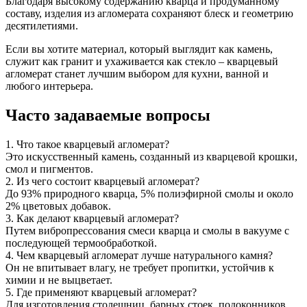
Благодаря высокому содержанию кварца и продуманному
составу, изделия из агломерата сохраняют блеск и геометрию
десятилетиями.
Если вы хотите материал, который выглядит как камень,
служит как гранит и ухаживается как стекло – кварцевый
агломерат станет лучшим выбором для кухни, ванной и
любого интерьера.
Часто задаваемые вопросы
1. Что такое кварцевый агломерат?
Это искусственный камень, созданный из кварцевой крошки,
смол и пигментов.
2. Из чего состоит кварцевый агломерат?
До 93% природного кварца, 5% полиэфирной смолы и около
2% цветовых добавок.
3. Как делают кварцевый агломерат?
Путем вибропрессования смеси кварца и смолы в вакууме с
последующей термообработкой.
4. Чем кварцевый агломерат лучше натурального камня?
Он не впитывает влагу, не требует пропитки, устойчив к
химии и не выцветает.
5. Где применяют кварцевый агломерат?
Для изготовления столешниц, барных стоек, подоконников,