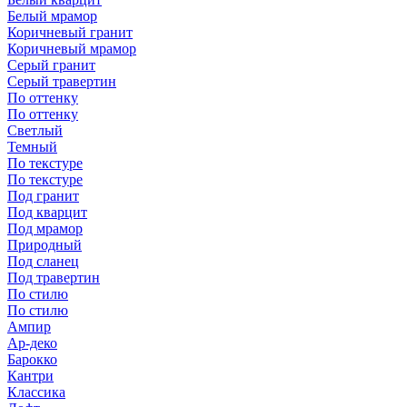
Белый мрамор
Коричневый гранит
Коричневый мрамор
Серый гранит
Серый травертин
По оттенку
По оттенку
Светлый
Темный
По текстуре
По текстуре
Под гранит
Под кварцит
Под мрамор
Природный
Под сланец
Под травертин
По стилю
По стилю
Ампир
Ар-деко
Барокко
Кантри
Классика