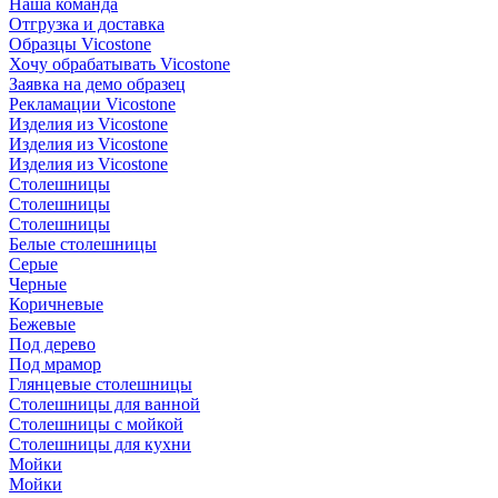
Наша команда
Отгрузка и доставка
Образцы Vicostone
Хочу обрабатывать Vicostone
Заявка на демо образец
Рекламации Vicostone
Изделия из Vicostone
Изделия из Vicostone
Изделия из Vicostone
Столешницы
Столешницы
Столешницы
Белые столешницы
Серые
Черные
Коричневые
Бежевые
Под дерево
Под мрамор
Глянцевые столешницы
Столешницы для ванной
Столешницы с мойкой
Столешницы для кухни
Мойки
Мойки