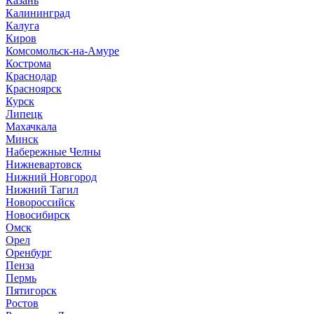
Казань
Калининград
Калуга
Киров
Комсомольск-на-Амуре
Кострома
Краснодар
Красноярск
Курск
Липецк
Махачкала
Минск
Набережные Челны
Нижневартовск
Нижний Новгород
Нижний Тагил
Новороссийск
Новосибирск
Омск
Орел
Оренбург
Пенза
Пермь
Пятигорск
Ростов