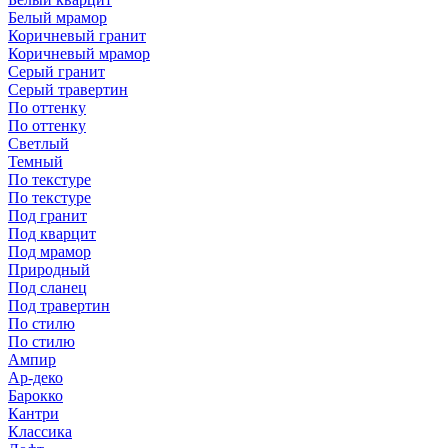
Белый мрамор
Коричневый гранит
Коричневый мрамор
Серый гранит
Серый травертин
По оттенку
По оттенку
Светлый
Темный
По текстуре
По текстуре
Под гранит
Под кварцит
Под мрамор
Природный
Под сланец
Под травертин
По стилю
По стилю
Ампир
Ар-деко
Барокко
Кантри
Классика