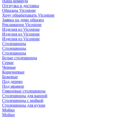
Наша команда
Отгрузка и доставка
Образцы Vicostone
Хочу обрабатывать Vicostone
Заявка на демо образец
Рекламации Vicostone
Изделия из Vicostone
Изделия из Vicostone
Изделия из Vicostone
Столешницы
Столешницы
Столешницы
Белые столешницы
Серые
Черные
Коричневые
Бежевые
Под дерево
Под мрамор
Глянцевые столешницы
Столешницы для ванной
Столешницы с мойкой
Столешницы для кухни
Мойки
Мойки