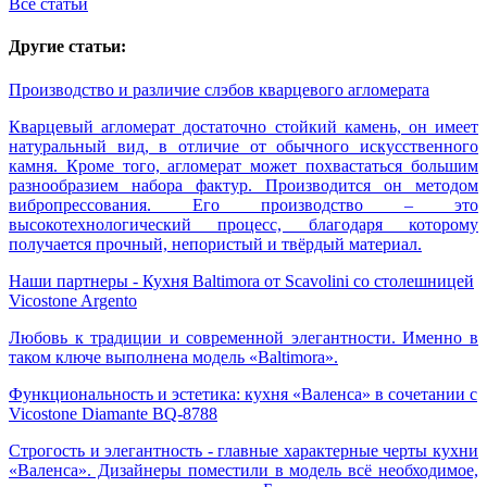
Все статьи
Другие статьи:
Производство и различие слэбов кварцевого агломерата
Кварцевый агломерат достаточно стойкий камень, он имеет
натуральный вид, в отличие от обычного искусственного
камня. Кроме того, агломерат может похвастаться большим
разнообразием набора фактур. Производится он методом
вибропрессования. Его производство – это
высокотехнологический процесс, благодаря которому
получается прочный, непористый и твёрдый материал.
Наши партнеры - Кухня Baltimora от Scavolini со столешницей
Vicostone Argento
Любовь к традиции и современной элегантности. Именно в
таком ключе выполнена модель «Baltimora».
Функциональность и эстетика: кухня «Валенса» в сочетании c
Vicostone Diamante BQ-8788
Строгость и элегантность - главные характерные черты кухни
«Валенса». Дизайнеры поместили в модель всё необходимое,