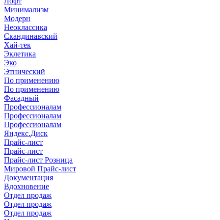
Лофт
Минимализм
Модерн
Неоклассика
Скандинавский
Хай-тек
Эклетика
Эко
Этнический
По применению
По применению
Фасадный
Профессионалам
Профессионалам
Профессионалам
Яндекс.Диск
Прайс-лист
Прайс-лист
Прайс-лист Розница
Мировой Прайс-лист
Документация
Вдохновение
Отдел продаж
Отдел продаж
Отдел продаж