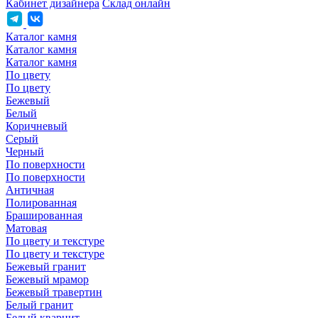
Кабинет дизайнера
Склад онлайн
Каталог камня
Каталог камня
Каталог камня
По цвету
По цвету
Бежевый
Белый
Коричневый
Серый
Черный
По поверхности
По поверхности
Античная
Полированная
Брашированная
Матовая
По цвету и текстуре
По цвету и текстуре
Бежевый гранит
Бежевый мрамор
Бежевый травертин
Белый гранит
Белый кварцит