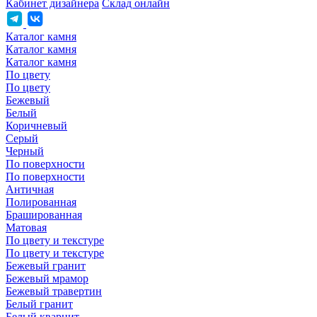
Кабинет дизайнера
Склад онлайн
Каталог камня
Каталог камня
Каталог камня
По цвету
По цвету
Бежевый
Белый
Коричневый
Серый
Черный
По поверхности
По поверхности
Античная
Полированная
Брашированная
Матовая
По цвету и текстуре
По цвету и текстуре
Бежевый гранит
Бежевый мрамор
Бежевый травертин
Белый гранит
Белый кварцит