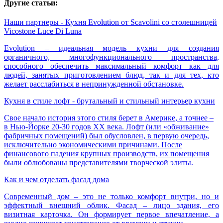
Другие статьи:
Наши партнеры - Кухня Evolution от Scavolini со столешницей
Vicostone Luce Di Luna
Evolution – идеальная модель кухни для создания
органичного, многофункционального пространства,
способного обеспечить максимальный комфорт как для
людей, занятых приготовлением блюд, так и для тех, кто
желает расслабиться в непринужденной обстановке.
Кухня в стиле лофт - брутальный и стильный интерьер кухни
Свое начало история этого стиля берет в Америке, а точнее –
в Нью-Йорке 20-30 годов ХХ века. Лофт (или «обживание»
фабричных помещений) был обусловлен, в первую очередь,
исключительно экономическими причинами. После
финансового падения крупных производств, их помещения
были облюбованы представителями творческой элиты.
Как и чем отделать фасад дома
Современный дом – это не только комфорт внутри, но и
эффектный внешний облик. Фасад – лицо здания, его
визитная карточка. Он формирует первое впечатление, а