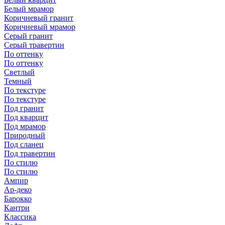
Белый мрамор
Коричневый гранит
Коричневый мрамор
Серый гранит
Серый травертин
По оттенку
По оттенку
Светлый
Темный
По текстуре
По текстуре
Под гранит
Под кварцит
Под мрамор
Природный
Под сланец
Под травертин
По стилю
По стилю
Ампир
Ар-деко
Барокко
Кантри
Классика