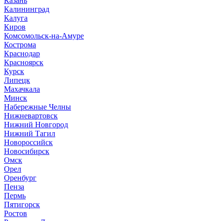
Казань
Калининград
Калуга
Киров
Комсомольск-на-Амуре
Кострома
Краснодар
Красноярск
Курск
Липецк
Махачкала
Минск
Набережные Челны
Нижневартовск
Нижний Новгород
Нижний Тагил
Новороссийск
Новосибирск
Омск
Орел
Оренбург
Пенза
Пермь
Пятигорск
Ростов