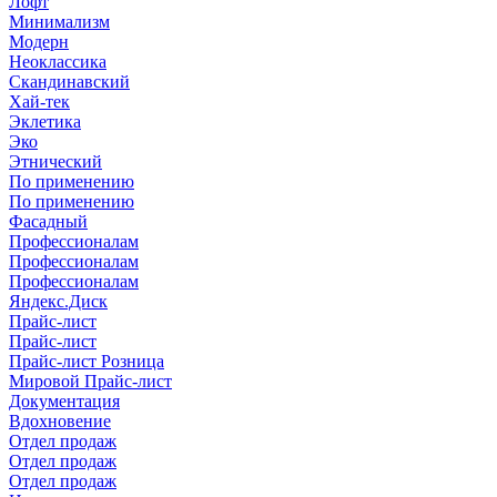
Лофт
Минимализм
Модерн
Неоклассика
Скандинавский
Хай-тек
Эклетика
Эко
Этнический
По применению
По применению
Фасадный
Профессионалам
Профессионалам
Профессионалам
Яндекс.Диск
Прайс-лист
Прайс-лист
Прайс-лист Розница
Мировой Прайс-лист
Документация
Вдохновение
Отдел продаж
Отдел продаж
Отдел продаж