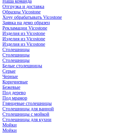
Наша команда
Отгрузка и доставка
Образцы Vicostone
Хочу обрабатывать Vicostone
Заявка на демо образец
Рекламации Vicostone
Изделия из Vicostone
Изделия из Vicostone
Изделия из Vicostone
Столешницы
Столешницы
Столешницы
Белые столешницы
Серые
Черные
Коричневые
Бежевые
Под дерево
Под мрамор
Глянцевые столешницы
Столешницы для ванной
Столешницы с мойкой
Столешницы для кухни
Мойки
Мойки