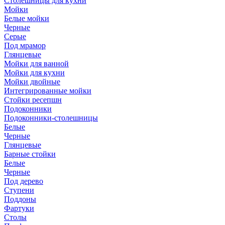
Столешницы для кухни
Мойки
Белые мойки
Черные
Серые
Под мрамор
Глянцевые
Мойки для ванной
Мойки для кухни
Мойки двойные
Интегрированные мойки
Стойки ресепшн
Подоконники
Подоконники-столешницы
Белые
Черные
Глянцевые
Барные стойки
Белые
Черные
Под дерево
Ступени
Поддоны
Фартуки
Столы