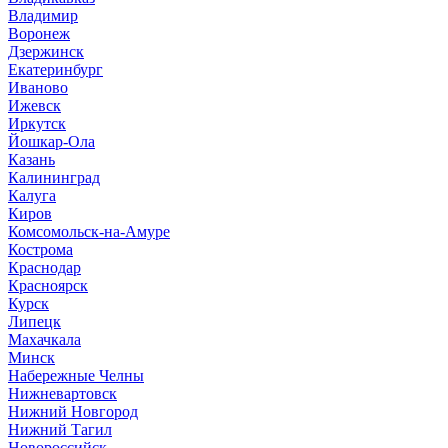
Владимир
Воронеж
Дзержинск
Екатеринбург
Иваново
Ижевск
Иркутск
Йошкар-Ола
Казань
Калининград
Калуга
Киров
Комсомольск-на-Амуре
Кострома
Краснодар
Красноярск
Курск
Липецк
Махачкала
Минск
Набережные Челны
Нижневартовск
Нижний Новгород
Нижний Тагил
Новороссийск