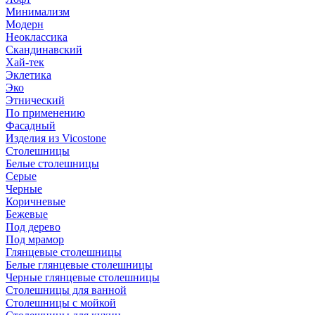
Минимализм
Модерн
Неоклассика
Скандинавский
Хай-тек
Эклетика
Эко
Этнический
По применению
Фасадный
Изделия из Vicostone
Столешницы
Белые столешницы
Серые
Черные
Коричневые
Бежевые
Под дерево
Под мрамор
Глянцевые столешницы
Белые глянцевые столешницы
Черные глянцевые столешницы
Столешницы для ванной
Столешницы с мойкой