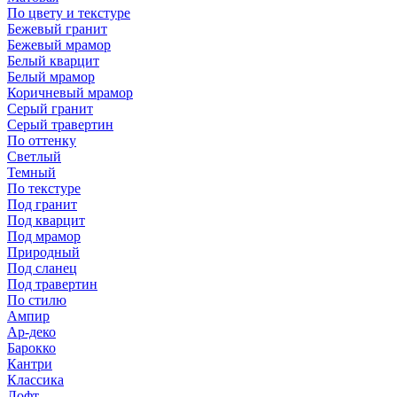
По цвету и текстуре
Бежевый гранит
Бежевый мрамор
Белый кварцит
Белый мрамор
Коричневый мрамор
Серый гранит
Серый травертин
По оттенку
Светлый
Темный
По текстуре
Под гранит
Под кварцит
Под мрамор
Природный
Под сланец
Под травертин
По стилю
Ампир
Ар-деко
Барокко
Кантри
Классика
Лофт