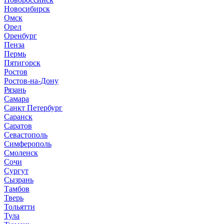
Новосибирск
Омск
Орел
Оренбург
Пенза
Пермь
Пятигорск
Ростов
Ростов-на-Дону
Рязань
Самара
Санкт Петербург
Саранск
Саратов
Севастополь
Симферополь
Смоленск
Сочи
Сургут
Сызрань
Тамбов
Тверь
Тольятти
Тула