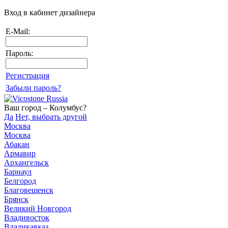
Вход в кабинет дизайнера
E-Mail:
Пароль:
Регистрация
Забыли пароль?
Ваш город – Колумбус?
Да
Нет, выбрать другой
Москва
Москва
Абакан
Армавир
Архангельск
Барнаул
Белгород
Благовещенск
Брянск
Великий Новгород
Владивосток
Владикавказ