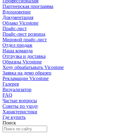
Профессионалам
Партнерская программа
Вдохновение
Документация
Облако Vicostone
Прайс-лист
Прайс-лист розница
Мировой прайс-лист
Отдел продаж
Наша команда
Отгрузка и доставка
Образцы Vicostone
Хочу обрабатывать Vicostone
Заявка на демо образец
Рекламации Vicostone
Галерея
Визуализатор
FAQ
Частые вопросы
Советы по уходу
Характеристики
Где купить
Поиск