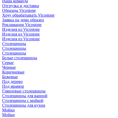
Наша команда
Отгрузка и доставка
Образцы Vicostone
Хочу обрабатывать Vicostone
Заявка на демо образец
Рекламации Vicostone
Изделия из Vicostone
Изделия из Vicostone
Изделия из Vicostone
Столешницы
Столешницы
Столешницы
Белые столешницы
Серые
Черные
Коричневые
Бежевые
Под дерево
Под мрамор
Глянцевые столешницы
Столешницы для ванной
Столешницы с мойкой
Столешницы для кухни
Мойки
Мойки