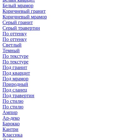
Белый мрамор
Коричневый гранит
Коричневый мрамор
Серый гранит
Серый травертин
По оттенку
По оттенку
Светлый
Темный
По текстуре
По текстуре
Под гранит
Под кварцит
Под мрамор
Природный
Под сланец
Под травертин
По стилю
По стилю
Ампир
Ар-деко
Барокко
Кантри
Классика