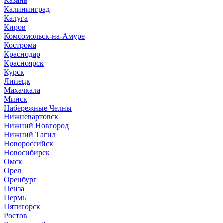
Казань
Калининград
Калуга
Киров
Комсомольск-на-Амуре
Кострома
Краснодар
Красноярск
Курск
Липецк
Махачкала
Минск
Набережные Челны
Нижневартовск
Нижний Новгород
Нижний Тагил
Новороссийск
Новосибирск
Омск
Орел
Оренбург
Пенза
Пермь
Пятигорск
Ростов