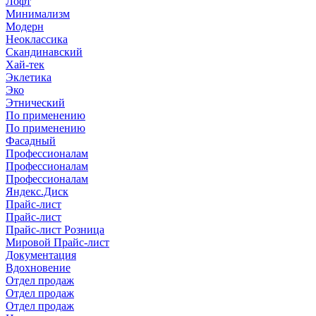
Лофт
Минимализм
Модерн
Неоклассика
Скандинавский
Хай-тек
Эклетика
Эко
Этнический
По применению
По применению
Фасадный
Профессионалам
Профессионалам
Профессионалам
Яндекс.Диск
Прайс-лист
Прайс-лист
Прайс-лист Розница
Мировой Прайс-лист
Документация
Вдохновение
Отдел продаж
Отдел продаж
Отдел продаж