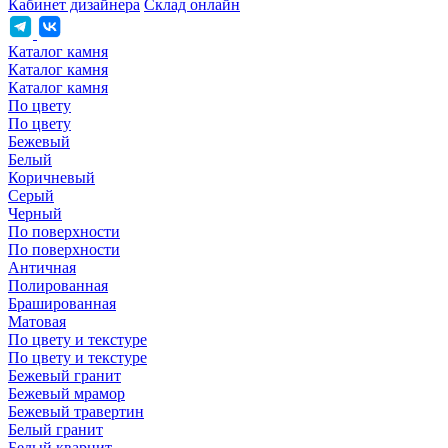
Кабинет дизайнера
Склад онлайн
Каталог камня
Каталог камня
Каталог камня
По цвету
По цвету
Бежевый
Белый
Коричневый
Серый
Черный
По поверхности
По поверхности
Античная
Полированная
Брашированная
Матовая
По цвету и текстуре
По цвету и текстуре
Бежевый гранит
Бежевый мрамор
Бежевый травертин
Белый гранит
Белый кварцит