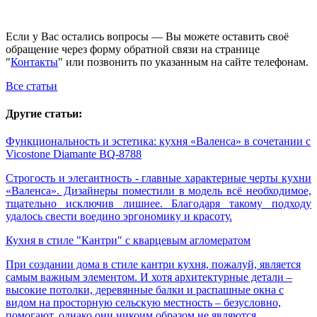
Если у Вас остались вопросы — Вы можете оставить своё
обращение через форму обратной связи на странице
"
Контакты
" или позвонить по указанным на сайте телефонам.
Все статьи
Другие статьи:
Функциональность и эстетика: кухня «Валенса» в сочетании c
Vicostone Diamante BQ-8788
Строгость и элегантность - главные характерные черты кухни
«Валенса». Дизайнеры поместили в модель всё необходимое,
тщательно исключив лишнее. Благодаря такому подходу
удалось свести воедино эргономику и красоту.
Кухня в стиле "Кантри" с кварцевым агломератом
При создании дома в стиле кантри кухня, пожалуй, является
самым важным элементом. И хотя архитектурные детали –
высокие потолки, деревянные балки и распашные окна с
видом на просторную сельскую местность – безусловно,
помогают, однако они никоим образом не являются