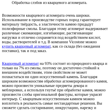
Обработка слэбов из кварцевого агломерата.
Возможности кварцевого агломерата очень широки.
Использование в производстве горных пород гарантирует
материалу твёрдость, а эластичности камню придадут
полиэфирные смолы. Благодаря этому агломерат выдерживает
различные сжимающие, изгибающие, растягивающие
нагрузки и отлично сохраняется под воздействием кислот,
воды, растворителей и т.д. В компании Vicostone можно
купить кварцевый агломерат
, как со склада (без ожидания
поставки), так и под заказ.
Кварцевый агломерат
на 93% состоит из природного кварца и
только на 7% из смолы, поэтому он достаточно стойкий к
внешним воздействиям, этим свойством не может
похвастаться ни один искусственный камень. Благодаря
широким возможностям обработки агломерированного камня,
можно произвести уникальные предметы декора и
меблировки, а используя гнутьё при обработке камня, можно
произвести слэбы оригинальной фактуры, которые украсят
интерьер. С кварцевым искусственным камнем можно
воплотить в реальность самые нестандартные решения. Вы
сможете сделать состаривание, инкрустацию, нарезку и