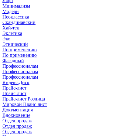
Лофт
Минимализм
Модерн
Неоклассика
Скандинавский
Хай-тек
Эклетика
Эко
Этнический
По применению
По применению
Фасадный
Профессионалам
Профессионалам
Профессионалам
Яндекс.Диск
Прайс-лист
Прайс-лист
Прайс-лист Розница
Мировой Прайс-лист
Документация
Вдохновение
Отдел продаж
Отдел продаж
Отдел продаж