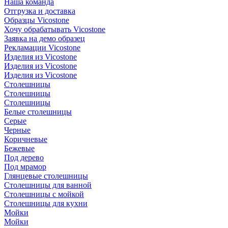
Наша команда
Отгрузка и доставка
Образцы Vicostone
Хочу обрабатывать Vicostone
Заявка на демо образец
Рекламации Vicostone
Изделия из Vicostone
Изделия из Vicostone
Изделия из Vicostone
Столешницы
Столешницы
Столешницы
Белые столешницы
Серые
Черные
Коричневые
Бежевые
Под дерево
Под мрамор
Глянцевые столешницы
Столешницы для ванной
Столешницы с мойкой
Столешницы для кухни
Мойки
Мойки