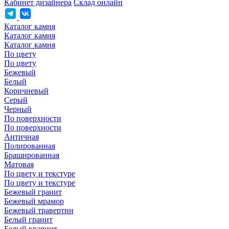
Кабинет дизайнера
Склад онлайн
Каталог камня
Каталог камня
Каталог камня
По цвету
По цвету
Бежевый
Белый
Коричневый
Серый
Черный
По поверхности
По поверхности
Античная
Полированная
Брашированная
Матовая
По цвету и текстуре
По цвету и текстуре
Бежевый гранит
Бежевый мрамор
Бежевый травертин
Белый гранит
Белый кварцит