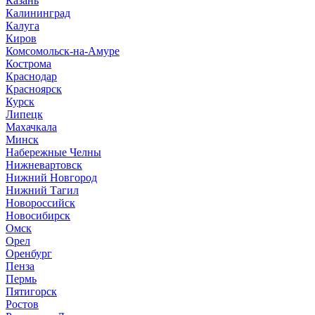
Казань
Калининград
Калуга
Киров
Комсомольск-на-Амуре
Кострома
Краснодар
Красноярск
Курск
Липецк
Махачкала
Минск
Набережные Челны
Нижневартовск
Нижний Новгород
Нижний Тагил
Новороссийск
Новосибирск
Омск
Орел
Оренбург
Пенза
Пермь
Пятигорск
Ростов