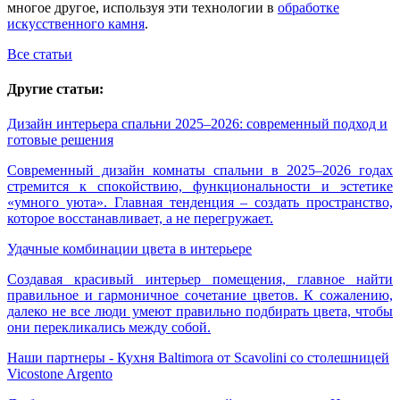
многое другое, используя эти технологии в
обработке
искусственного камня
.
Все статьи
Другие статьи:
Дизайн интерьера спальни 2025–2026: современный подход и
готовые решения
Современный дизайн комнаты спальни в 2025–2026 годах
стремится к спокойствию, функциональности и эстетике
«умного уюта». Главная тенденция – создать пространство,
которое восстанавливает, а не перегружает.
Удачные комбинации цвета в интерьере
Создавая красивый интерьер помещения, главное найти
правильное и гармоничное сочетание цветов. К сожалению,
далеко не все люди умеют правильно подбирать цвета, чтобы
они перекликались между собой.
Наши партнеры - Кухня Baltimora от Scavolini со столешницей
Vicostone Argento