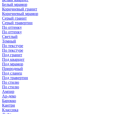
Белый мрамор
Коричневый гранит
Коричневый мрамор
Серый гранит
Серый травертин
По оттенку
По оттенку
Светлый
Темный
По текстуре
По текстуре
Под гранит
Под кварцит
Под мрамор
Природный
Под сланец
Под травертин
По стилю
По стилю
Ампир
Ар-деко
Барокко
Кантри
Классика